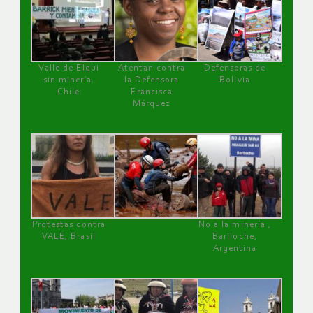
Valle de Elqui
Atentan contra
Defensoras de
sin minería.
la Defensora
Bolivia
Chile
Francisca
Márquez
Protestas contra
No a la minería ,
VALE, Brasil
Bariloche,
Argentina