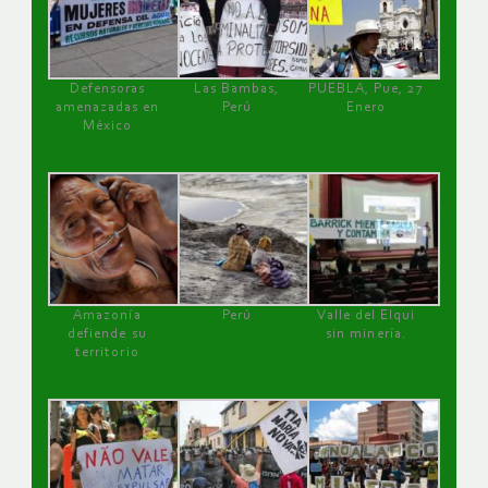
Defensoras
Las Bambas,
PUEBLA, Pue, 27
amenazadas en
Perú
Enero
México
Amazonía
Perú
Valle del Elqui
defiende su
sin minería.
territorio