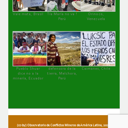
Vale mata, Brasil
Tía María no va !
Orinoco,
Perú
Venezuela
Pueblo Shuar
defensora de la
Caimanes, Chile
dice no a la
tierra, Melchora,
minería, Ecuador
Perú
(cc-by) Observatorio de Conflictos Mineros de América Latina, 2026