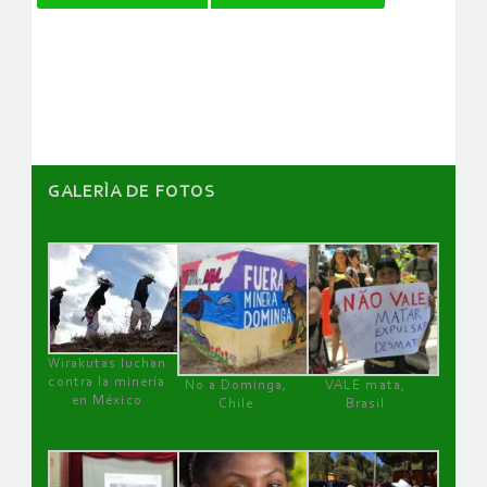
de
artículos
GALERÌA DE FOTOS
Wirakutas luchan
contra la minería
No a Dominga,
VALE mata,
en México
Chile
Brasil