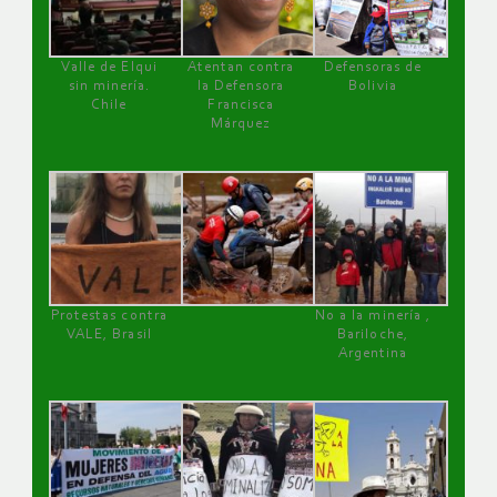
Valle de Elqui
Atentan contra
Defensoras de
sin minería.
la Defensora
Bolivia
Chile
Francisca
Márquez
Protestas contra
No a la minería ,
VALE, Brasil
Bariloche,
Argentina