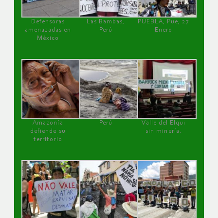
Defensoras
Las Bambas,
PUEBLA, Pue, 27
amenazadas en
Perú
Enero
México
Amazonía
Perú
Valle del Elqui
defiende su
sin minería.
territorio