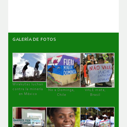
de
artículos
GALERÌA DE FOTOS
Wirakutas luchan
contra la minería
No a Dominga,
VALE mata,
en México
Chile
Brasil