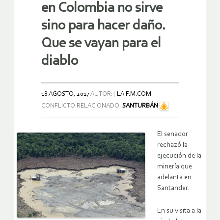
en Colombia no sirve
sino para hacer daño.
Que se vayan para el
diablo
18 AGOSTO, 2017
AUTOR:
LA.F.M.COM
CONFLICTO RELACIONADO:
SANTURBÁN
El senador
rechazó la
ejecución de la
minería que
adelanta en
Santander.
En su visita a la