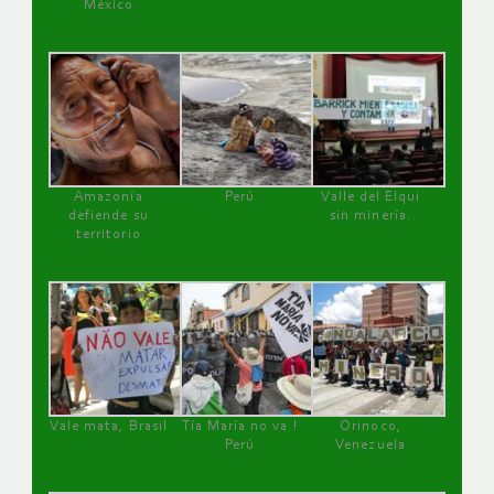
México
Amazonía
Perú
Valle del Elqui
defiende su
sin minería.
territorio
Vale mata, Brasil
Tía María no va !
Orinoco,
Perú
Venezuela