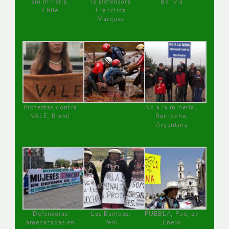
sin minería.
la Defensora
Bolivia
Chile
Francisca
Márquez
Protestas contra
No a la minería ,
VALE, Brasil
Bariloche,
Argentina
Defensoras
Las Bambas,
PUEBLA, Pue, 27
amenazadas en
Perú
Enero