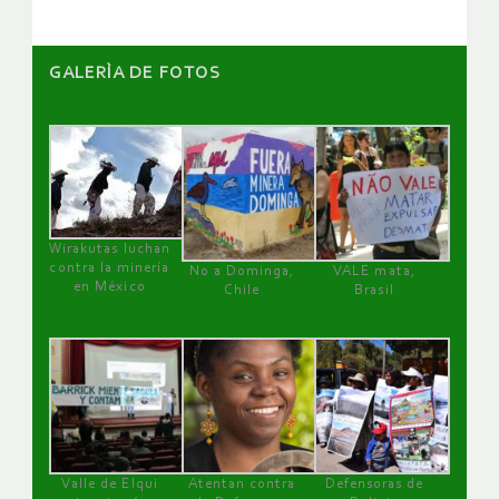
GALERÌA DE FOTOS
Wirakutas luchan
contra la minería
No a Dominga,
VALE mata,
en México
Chile
Brasil
Valle de Elqui
Atentan contra
Defensoras de