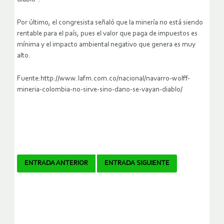
Por último, el congresista señaló que la minería no está siendo
rentable para el país, pues el valor que paga de impuestos es
mínima y el impacto ambiental negativo que genera es muy
alto.
Fuente:http://www.lafm.com.co/nacional/navarro-wolff-
mineria-colombia-no-sirve-sino-dano-se-vayan-diablo/
Navegador
ENTRADA ANTERIOR
ENTRADA SIGUIENTE
de
artículos