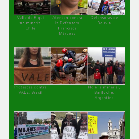
Valle de Elqui
Atentan contra
Defensoras de
sin minería.
la Defensora
Bolivia
Chile
Francisca
Márquez
Protestas contra
No a la minería ,
VALE, Brasil
Bariloche,
Argentina