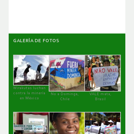
artículos
GALERÌA DE FOTOS
Wirakutas luchan
contra la minería
No a Dominga,
VALE mata,
en México
Chile
Brasil