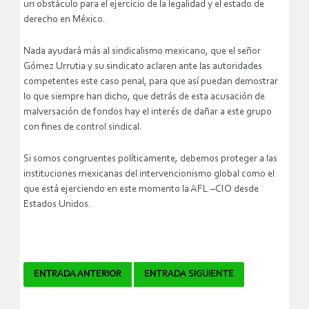
un obstáculo para el ejercicio de la legalidad y el estado de
derecho en México.
Nada ayudará más al sindicalismo mexicano, que el señor
Gómez Urrutia y su sindicato aclaren ante las autoridades
competentes este caso penal, para que así puedan demostrar
lo que siempre han dicho, que detrás de esta acusación de
malversación de fondos hay el interés de dañar a este grupo
con fines de control sindical.
Si somos congruentes políticamente, debemos proteger a las
instituciones mexicanas del intervencionismo global como el
que está ejerciendo en este momento la AFL –CIO desde
Estados Unidos.
Navegador
ENTRADA ANTERIOR
ENTRADA SIGUIENTE
de