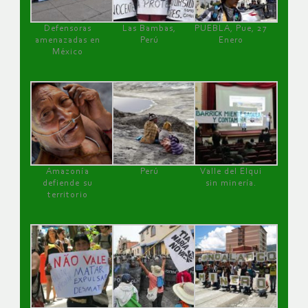
Defensoras
Las Bambas,
PUEBLA, Pue, 27
amenazadas en
Perú
Enero
México
Amazonía
Perú
Valle del Elqui
defiende su
sin minería.
territorio