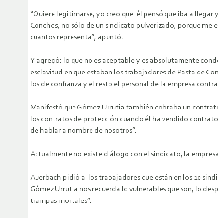
“Quiere legitimarse, yo creo que él pensó que iba a llegar 
Conchos, no sólo de un sindicato pulverizado, porque me es
cuantos representa”, apuntó.
Y agregó: lo que no es aceptable y es absolutamente conde
esclavitud en que estaban los trabajadores de Pasta de Con
los de confianza y el resto el personal de la empresa contr
Manifestó que Gómez Urrutia también cobraba un contrato d
los contratos de protección cuando él ha vendido contrato
de hablar a nombre de nosotros”.
Actualmente no existe diálogo con el sindicato, la empresa 
Auerbach pidió a los trabajadores que están en los 10 sind
Gómez Urrutia nos recuerda lo vulnerables que son, lo desp
trampas mortales”.