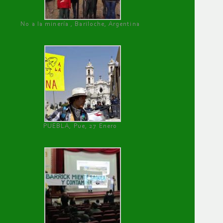
No a la minería , Bariloche, Argentina
PUEBLA, Pue, 27 Enero