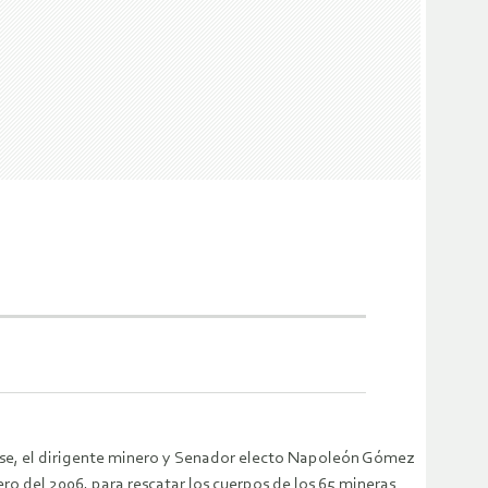
arse, el dirigente minero y Senador electo Napoleón Gómez
ero del 2006, para rescatar los cuerpos de los 65 mineras