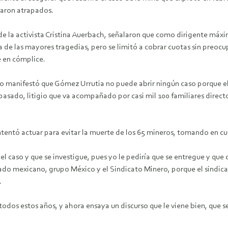
aron atrapados.
de la activista Cristina Auerbach, señalaron que como dirigente máx
a de las mayores tragedias, pero se limitó a cobrar cuotas sin preocup
e en cómplice.
o manifestó que Gómez Urrutia no puede abrir ningún caso porque el 
asado, litigio que va acompañado por casi mil 100 familiares direc
ntó actuar para evitar la muerte de los 65 mineros, tomando en cuen
el caso y que se investigue, pues yo le pediría que se entregue y que 
ado mexicano, grupo México y el Sindicato Minero, porque el sindic
.
todos estos años, y ahora ensaya un discurso que le viene bien, que 