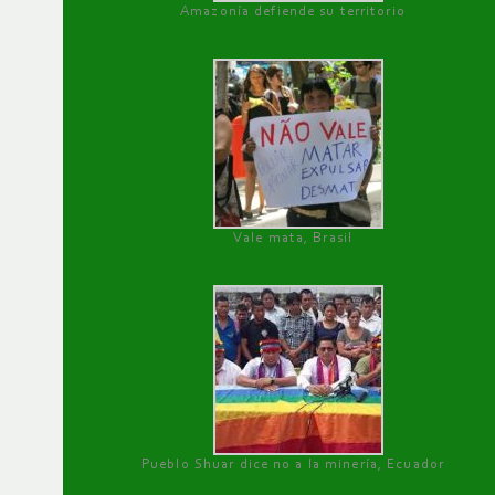
Amazonía defiende su territorio
Vale mata, Brasil
Pueblo Shuar dice no a la minería, Ecuador