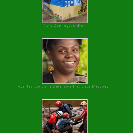
No a Dominga, Chile
Atentan contra la Defensora Francisca Márquez