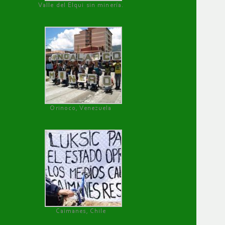
Valle del Elqui sin minería.
Orinoco, Venezuela
Caimanes, Chile