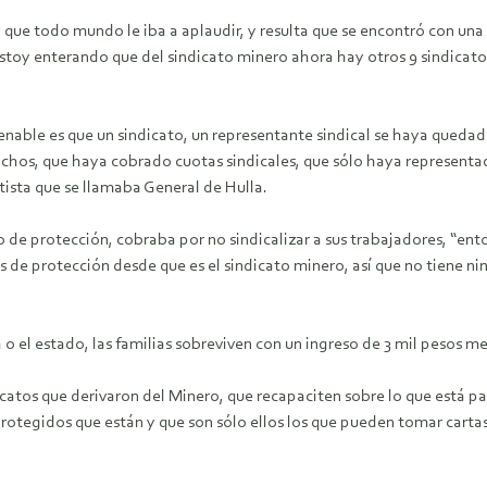
y que todo mundo le iba a aplaudir, y resulta que se encontró con una 
toy enterando que del sindicato minero ahora hay otros 9 sindicatos,
nable es que un sindicato, un representante sindical se haya quedad
chos, que haya cobrado cuotas sindicales, que sólo haya representado
atista que se llamaba General de Hulla.
e protección, cobraba por no sindicalizar a sus trabajadores, “ent
s de protección desde que es el sindicato minero, así que no tiene n
o el estado, las familias sobreviven con un ingreso de 3 mil pesos m
icatos que derivaron del Minero, que recapaciten sobre lo que está p
rotegidos que están y que son sólo ellos los que pueden tomar cartas