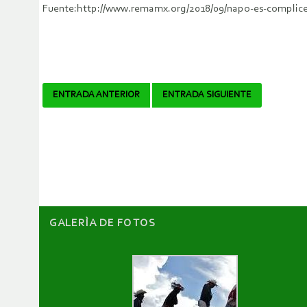
Fuente:http://www.remamx.org/2018/09/napo-es-complice
Navegador
ENTRADA ANTERIOR
ENTRADA SIGUIENTE
de
artículos
GALERÌA DE FOTOS