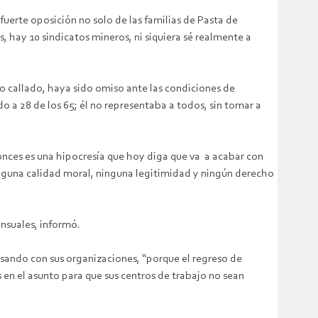
fuerte oposición no solo de las familias de Pasta de
 hay 10 sindicatos mineros, ni siquiera sé realmente a
o callado, haya sido omiso ante las condiciones de
 a 28 de los 65; él no representaba a todos, sin tomar a
onces es una hipocresía que hoy diga que va a acabar con
inguna calidad moral, ninguna legitimidad y ningún derecho
ensuales, informó.
asando con sus organizaciones, “porque el regreso de
 en el asunto para que sus centros de trabajo no sean