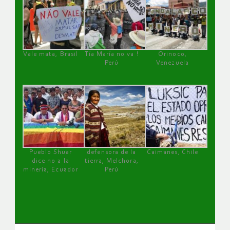
Vale mata, Brasil
Tía María no va !
Orinoco,
Perú
Venezuela
Pueblo Shuar
defensora de la
Caimanes, Chile
dice no a la
tierra, Melchora,
minería, Ecuador
Perú