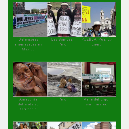
Defensoras
Las Bambas,
PUEBLA, Pue, 27
amenazadas en
Perú
Enero
México
Amazonía
Perú
Valle del Elqui
defiende su
sin minería.
territorio