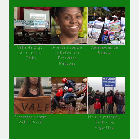
Valle de Elqui
Atentan contra
Defensoras de
sin minería.
la Defensora
Bolivia
Chile
Francisca
Márquez
Protestas contra
No a la minería ,
VALE, Brasil
Bariloche,
Argentina