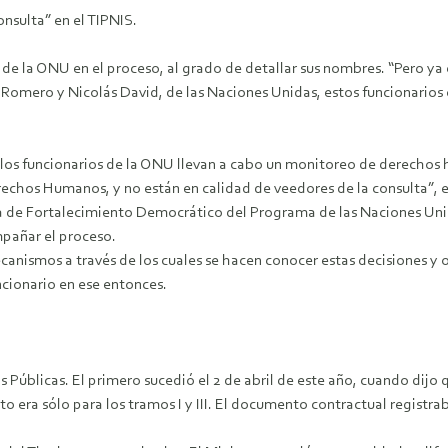
nsulta” en el TIPNIS.
de la ONU en el proceso, al grado de detallar sus nombres. “Pero ya
mero y Nicolás David, de las Naciones Unidas, estos funcionarios es
“los funcionarios de la ONU llevan a cabo un monitoreo de derechos
echos Humanos, y no están en calidad de veedores de la consulta”, en 
Área de Fortalecimiento Democrático del Programa de las Naciones Un
mpañar el proceso.
nismos a través de los cuales se hacen conocer estas decisiones 
ncionario en ese entonces.
s Públicas. El primero sucedió el 2 de abril de este año, cuando dijo q
o era sólo para los tramos I y III. El documento contractual registrab