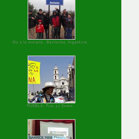
No a la minería , Bariloche, Argentina
PUEBLA, Pue, 27 Enero