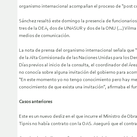
organismo internacional acompañan el proceso de “post co
Sánchez resaltó este domingo la presencia de funcionarios 
tres de la OEA, dos de UNASUR y dos de la ONU (…) Vilma Ro
medios de comunicación.
La nota de prensa del organismo internacional señala que 
de la Alta Comisionada de las Naciones Unidas para los Der
Días previos al inicio de la consulta, el coordinador del 
no conocía sobre alguna invitación del gobierno para aco
“En este momento yo no tengo conocimiento pero hay meca
conocimiento de que exista una invitación”, afirmaba el fu
Casos anteriores
Este es un nuevo desliz en el que incurre el Ministro de Obra
Tipnis no había contrato con la OAS. Aseguró que el contrat