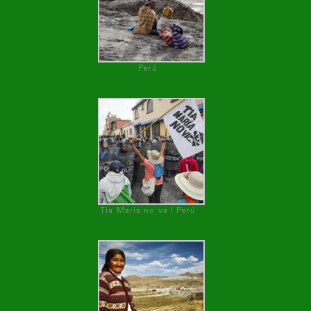
Perú
Tía María no va ! Perú