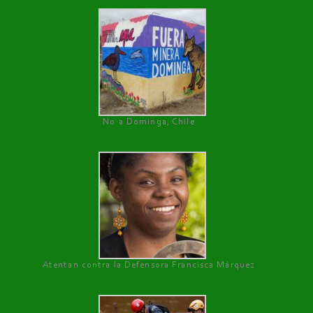
No a Dominga, Chile
Atentan contra la Defensora Francisca Márquez