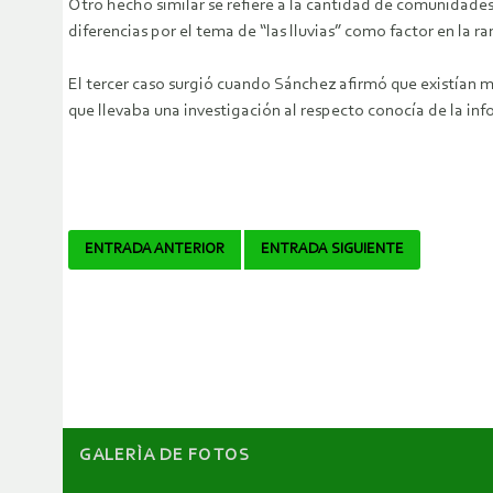
Otro hecho similar se refiere a la cantidad de comunidades
diferencias por el tema de “las lluvias” como factor en la r
El tercer caso surgió cuando Sánchez afirmó que existían m
que llevaba una investigación al respecto conocía de la info
Navegador
ENTRADA ANTERIOR
ENTRADA SIGUIENTE
de
artículos
GALERÌA DE FOTOS