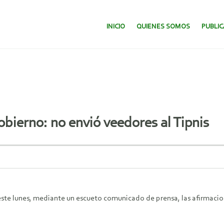
SALTAR AL CONTENIDO.
INICIO
QUIENES SOMOS
PUBLI
bierno: no envió veedores al Tipnis
te lunes, mediante un escueto comunicado de prensa, las afirmacione