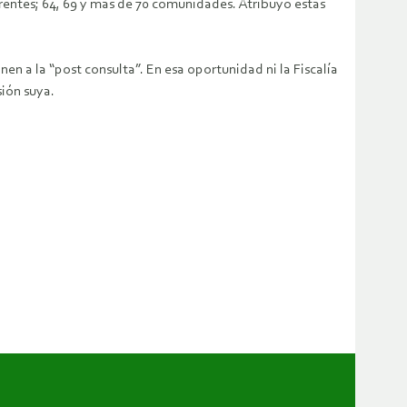
erentes; 64, 69 y más de 70 comunidades. Atribuyó estas
n a la “post consulta”. En esa oportunidad ni la Fiscalía
sión suya.