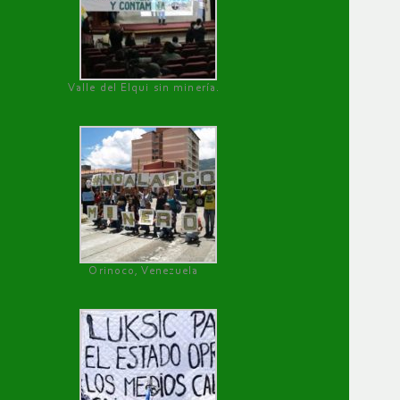
Valle del Elqui sin minería.
Orinoco, Venezuela