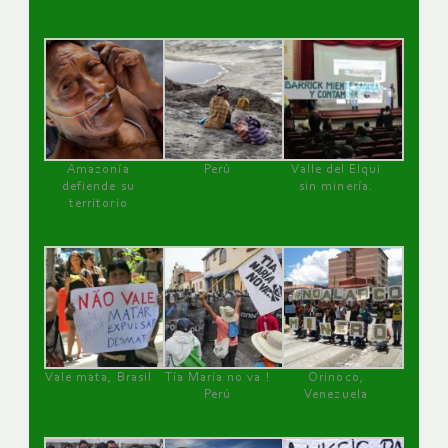
Amazonía
Perú
Valle del Elqui
defiende su
sin minería.
territorio
Vale mata, Brasil
Tía María no va !
Orinoco,
Perú
Venezuela