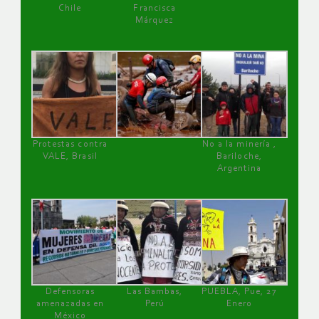
Chile
Francisca
Márquez
Protestas contra
No a la minería ,
VALE, Brasil
Bariloche,
Argentina
Defensoras
Las Bambas,
PUEBLA, Pue, 27
amenazadas en
Perú
Enero
México