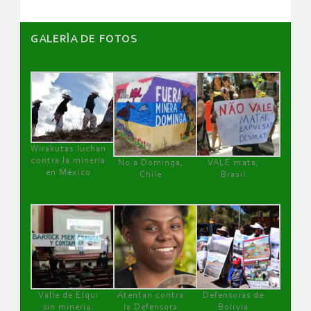
GALERÌA DE FOTOS
Wirakutas luchan
contra la minería
No a Dominga,
VALE mata,
en México
Chile
Brasil
Valle de Elqui
Atentan contra
Defensoras de
sin minería.
la Defensora
Bolivia