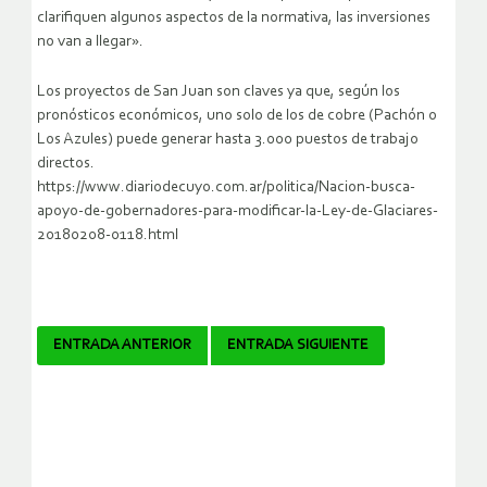
clarifiquen algunos aspectos de la normativa, las inversiones
no van a llegar».
Los proyectos de San Juan son claves ya que, según los
pronósticos económicos, uno solo de los de cobre (Pachón o
Los Azules) puede generar hasta 3.000 puestos de trabajo
directos.
https://www.diariodecuyo.com.ar/politica/Nacion-busca-
apoyo-de-gobernadores-para-modificar-la-Ley-de-Glaciares-
20180208-0118.html
Navegador
ENTRADA ANTERIOR
ENTRADA SIGUIENTE
de
artículos