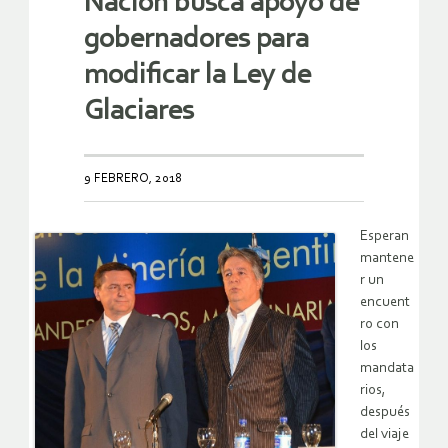
Nación busca apoyo de
gobernadores para
modificar la Ley de
Glaciares
9 FEBRERO, 2018
Esperan
mantene
r un
encuent
ro con
los
mandata
rios,
después
del viaje