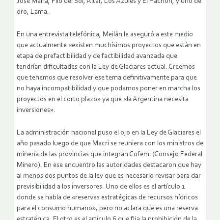
José María, Filo del Sol, Altar, Los Azules y El Pachón, y uno de
oro, Lama.
En una entrevista telefónica, Meilán le aseguró a este medio
que actualmente «existen muchísimos proyectos que están en
etapa de prefactibilidad y de factibilidad avanzada que
tendrían dificultades con la Ley de Glaciares actual. Creemos
que tenemos que resolver ese tema definitivamente para que
no haya incompatibilidad y que podamos poner en marcha los
proyectos en el corto plazo» ya que «la Argentina necesita
inversiones».
La administración nacional puso el ojo en la Ley de Glaciares el
año pasado luego de que Macri se reuniera con los ministros de
minería de las provincias que integran Cofemi (Consejo Federal
Minero). En ese encuentro las autoridades destacaron que hay
al menos dos puntos de la ley que es necesario revisar para dar
previsibilidad a los inversores. Uno de ellos es el artículo 1
donde se habla de «reservas estratégicas de recursos hídricos
para el consumo humano», pero no aclara qué es una reserva
estratégica. El otro es el artículo 6 que fija la prohibición de la