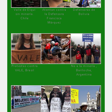
Valle de Elqui
Atentan contra
Defensoras de
sin minería.
la Defensora
Bolivia
Chile
Francisca
Márquez
Protestas contra
No a la minería ,
VALE, Brasil
Bariloche,
Argentina