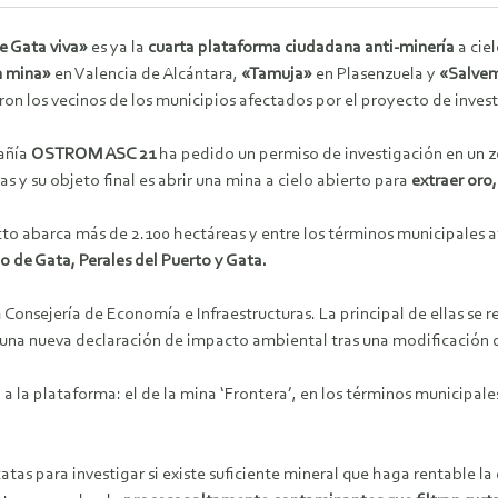
e Gata viva»
es ya la
cuarta plataforma ciudadana anti-minería
a cie
n mina»
en Valencia de Alcántara,
«Tamuja»
en Plasenzuela y
«Salvem
on los vecinos de los municipios afectados por el proyecto de inves
añía
OSTROM ASC 21
ha pedido un permiso de investigación en un 
as y su objeto final es abrir una mina a cielo abierto para
extraer oro
cto abarca más de 2.100 hectáreas y entre los términos municipales 
o de Gata, Perales del Puerto y Gata.
 Consejería de Economía e Infraestructuras. La principal de ellas se re
 una nueva declaración de impacto ambiental tras una modificación de
a plataforma: el de la mina ‘Frontera’, en los términos municipales d
catas para investigar si existe suficiente mineral que haga rentable l