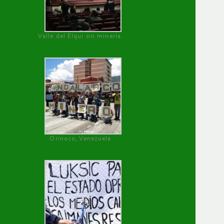
Valle del Elqui sin minería.
Orinoco, Venezuela