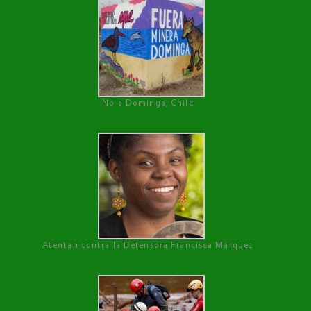
No a Dominga, Chile
Atentan contra la Defensora Francisca Márquez