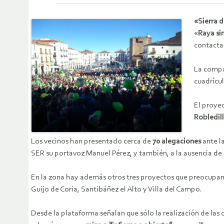
«Sierra d
«
Raya si
contactar
La comp
cuadrícul
El proye
Robledill
Los vecinos han presentado cerca de
70 alegaciones
ante la
SER su portavoz Manuel Pérez, y también, a la ausencia de
En la zona hay además otros tres proyectos que preocupan a l
Guijo de Coria, Santibáñez el Alto y Villa del Campo.
Desde la plataforma señalan que sólo la realización de las 