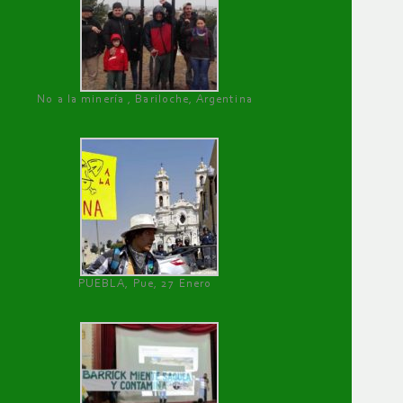
No a la minería , Bariloche, Argentina
PUEBLA, Pue, 27 Enero