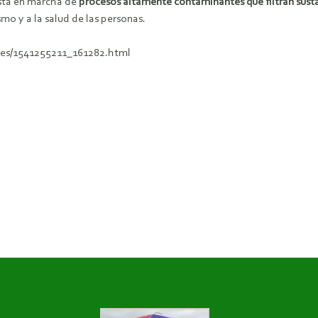
sta en marcha de
procesos altamente contaminantes que filtran susta
smo y a la salud de las personas.
eres/1541255211_161282.html