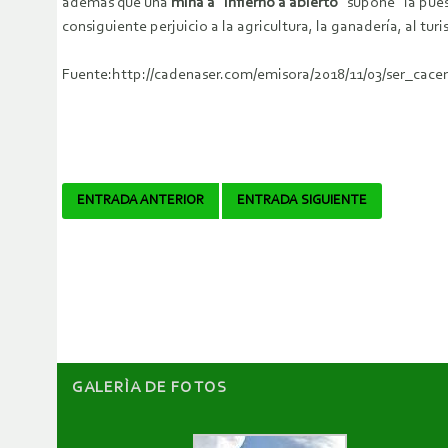
además que una
mina a “infierno a abierto”
supone “la pue
consiguiente perjuicio a la agricultura, la ganadería, al turi
Fuente:http://cadenaser.com/emisora/2018/11/03/ser_cac
Navegador
ENTRADA ANTERIOR
ENTRADA SIGUIENTE
de
artículos
GALERÌA DE FOTOS