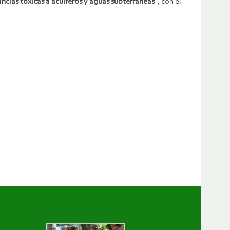
ncias tóxicas a acuíferos y aguas subterráneas”
, con el