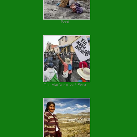
Perú
Tía María no va ! Perú