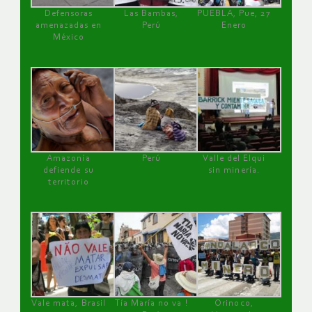
Defensoras
Las Bambas,
PUEBLA, Pue, 27
amenazadas en
Perú
Enero
México
Amazonía
Perú
Valle del Elqui
defiende su
sin minería.
territorio
Vale mata, Brasil
Tía María no va !
Orinoco,