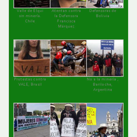
Valle de Elqui
Atentan contra
Defensoras de
sin minería.
la Defensora
Bolivia
Chile
Francisca
Márquez
Protestas contra
No a la minería ,
VALE, Brasil
Bariloche,
Argentina