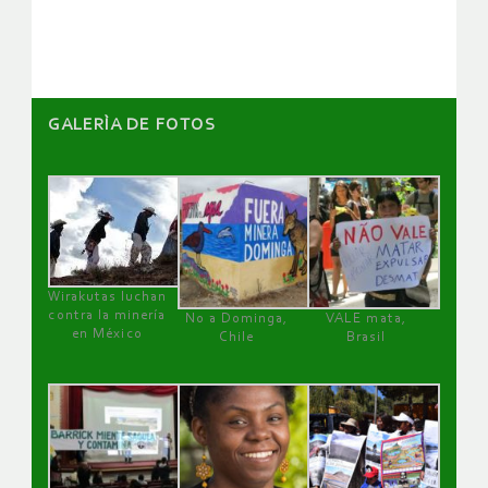
artículos
GALERÌA DE FOTOS
Wirakutas luchan
contra la minería
No a Dominga,
VALE mata,
en México
Chile
Brasil