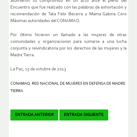
asumieron su compromiso en un acto ante el pleno del
Encuentro que fue realzado con las palabras de exhortación y
recomendación de Tata Felix Becerra y Mama Gabina Coro
Máximas autoridades del CONAMAQ.
Por último hicieron un llamado a las mujeres de otras
comunidades y organizaciones para sumarse a una lucha
conjunta y reivindicatoria por los derechos de las mujeres y la
Madre Tierra.
La Paz, 15 de octubre de 2013
CONAMAQ
,
RED NACIONAL DE MUJERES EN DEFENSA DE MADRE
TIERRA
Navegador
ENTRADA ANTERIOR
ENTRADA SIGUIENTE
de