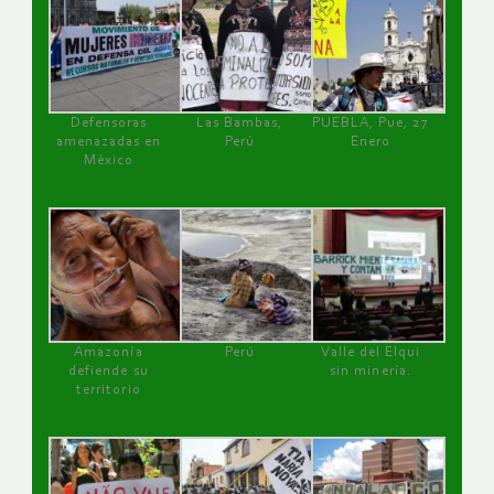
Defensoras
Las Bambas,
PUEBLA, Pue, 27
amenazadas en
Perú
Enero
México
Amazonía
Perú
Valle del Elqui
defiende su
sin minería.
territorio