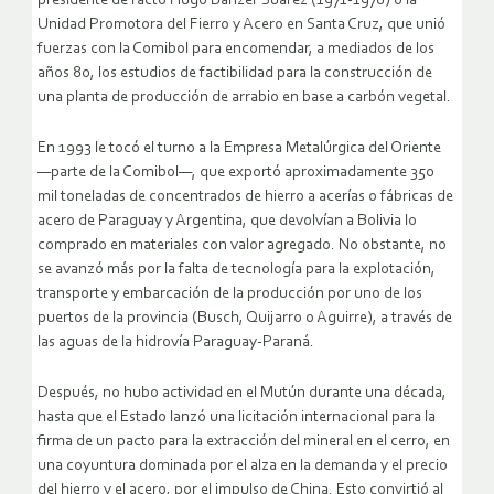
presidente de facto Hugo Banzer Suárez (1971-1978) o la
Unidad Promotora del Fierro y Acero en Santa Cruz, que unió
fuerzas con la Comibol para encomendar, a mediados de los
años 80, los estudios de factibilidad para la construcción de
una planta de producción de arrabio en base a carbón vegetal.
En 1993 le tocó el turno a la Empresa Metalúrgica del Oriente
—parte de la Comibol—, que exportó aproximadamente 350
mil toneladas de concentrados de hierro a acerías o fábricas de
acero de Paraguay y Argentina, que devolvían a Bolivia lo
comprado en materiales con valor agregado. No obstante, no
se avanzó más por la falta de tecnología para la explotación,
transporte y embarcación de la producción por uno de los
puertos de la provincia (Busch, Quijarro o Aguirre), a través de
las aguas de la hidrovía Paraguay-Paraná.
Después, no hubo actividad en el Mutún durante una década,
hasta que el Estado lanzó una licitación internacional para la
firma de un pacto para la extracción del mineral en el cerro, en
una coyuntura dominada por el alza en la demanda y el precio
del hierro y el acero, por el impulso de China. Esto convirtió al