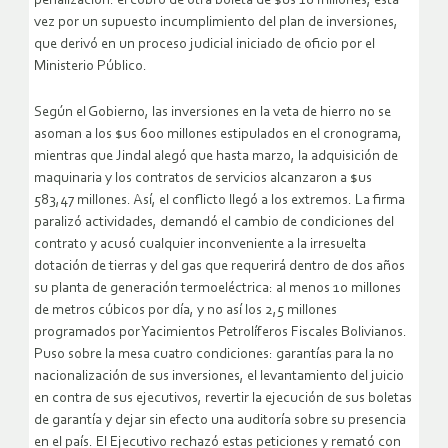
penalización: el cobro de otra boleta de $us 18 millones, esta
vez por un supuesto incumplimiento del plan de inversiones,
que derivó en un proceso judicial iniciado de oficio por el
Ministerio Público.
Según el Gobierno, las inversiones en la veta de hierro no se
asoman a los $us 600 millones estipulados en el cronograma,
mientras que Jindal alegó que hasta marzo, la adquisición de
maquinaria y los contratos de servicios alcanzaron a $us
583,47 millones. Así, el conflicto llegó a los extremos. La firma
paralizó actividades, demandó el cambio de condiciones del
contrato y acusó cualquier inconveniente a la irresuelta
dotación de tierras y del gas que requerirá dentro de dos años
su planta de generación termoeléctrica: al menos 10 millones
de metros cúbicos por día, y no así los 2,5 millones
programados por Yacimientos Petrolíferos Fiscales Bolivianos.
Puso sobre la mesa cuatro condiciones: garantías para la no
nacionalización de sus inversiones, el levantamiento del juicio
en contra de sus ejecutivos, revertir la ejecución de sus boletas
de garantía y dejar sin efecto una auditoría sobre su presencia
en el país. El Ejecutivo rechazó estas peticiones y remató con