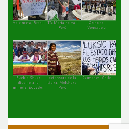
Vale mata, Brasil
Tía María no va !
Orinoco,
Perú
Venezuela
Pueblo Shuar
defensora de la
Caimanes, Chile
dice no a la
tierra, Melchora,
minería, Ecuador
Perú