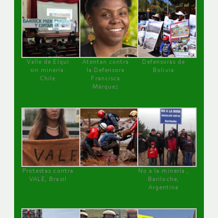
Valle de Elqui
Atentan contra
Defensoras de
sin minería.
la Defensora
Bolivia
Chile
Francisca
Márquez
Protestas contra
No a la minería ,
VALE, Brasil
Bariloche,
Argentina