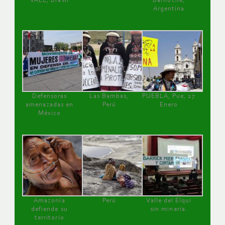
VALE, Brasil
Bariloche,
Argentina
Defensoras
Las Bambas,
PUEBLA, Pue, 27
amenazadas en
Perú
Enero
México
Amazonía
Perú
Valle del Elqui
defiende su
sin minería.
territorio