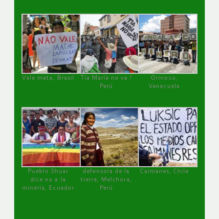
Vale mata, Brasil
Tía María no va !
Orinoco,
Perú
Venezuela
Pueblo Shuar
defensora de la
Caimanes, Chile
dice no a la
tierra, Melchora,
minería, Ecuador
Perú