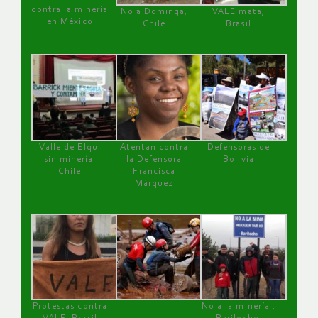
contra la minería
No a Dominga,
VALE mata,
en México
Chile
Brasil
Valle de Elqui
Atentan contra
Defensoras de
sin minería.
la Defensora
Bolivia
Chile
Francisca
Márquez
Protestas contra
No a la minería ,