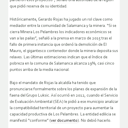
partieron esos proyectos”, señaló una autoridad de la región
que pidió reserva de su identidad.
Históricamente, Gerardo Rojas ha jugado un rol clave como
mediador entre la comunidad de Salamanca y la minera. “Si se
cierra Minera Los Pelambres los indicadores económicos se
van a las pailas”, señaló a la prensa en marzo de 2015 tras el
fallo de primera instancia que ordenó la demolición de El
Mauro, el gigantesco contenedor donde la minera deposita sus
relaves. Las últimas estimaciones indican que el índice de
pobreza en la comuna de Salamanca alcanza 19%, casi cinco
puntos arriba de la media nacional.
Bajo el mandato de Rojas la alcaldía ha tenido que
pronunciarse formalmente sobre los planes de expansión de la
faena del Grupo Luksic. Así ocurrió en 2012, cuando el Servicio
de Evaluación Ambiental (SEA) le pidió a ese municipio analizar
la compatibilidad territorial de un proyecto para aumentar la
capacidad productiva de Los Pelambres. La entidad edilicia se
manifestó “conforme” (
ver documento
). No debió hacerlo.