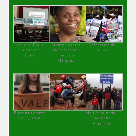
Valle de Elqui
Atentan contra
Defensoras de
sin minería.
la Defensora
Bolivia
Chile
Francisca
Márquez
Protestas contra
No a la minería ,
VALE, Brasil
Bariloche,
Argentina