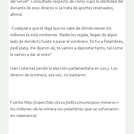
del Servel”. Consultado respecto de cómo supo la identidad del
donante de esos dineros si se trata de aportes reservados,
afirmó:
-Cualquiera que te diga que no sabe de dónde vienen los
millones te está mintiendo. Nadie los regala, llegan de algún
lado de donde tú fuiste a pasar el sombrero. Yo fui a Pelambres,
pedí plata, me dijeron ok, te vamos a depositar tanto, tal como
le vamos a dar al resto”.
Iván Cisternas perdió la elección parlamentaria en 2013. Los
dineros de la minera, esa vez, no bastaron.
Fuente:http://ciperchile.cl/2017/08/21/municipios-mineros-i-
los-millones-de-la-minera-los-pelambres-que-se-esfumaron-
en-salamanca/