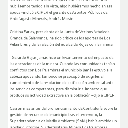
No teníamos información respecto de su existencia. Si lo
hubiésemos tenido a la vista, algo hubiéramos hecho en esa
época –indicó a CIPER el gerente de Asuntos Públicos de
Antofagasta Minerals, Andrés Morán.
Cristina Farías, presidenta de la Junta de Vecinos Arboleda
Grande de Salamanca, ha sido crítica de los aportes de Los
Pelambres y de la relación del ex alcalde Rojas con la minera:
–Gerardo Rojas jamás hizo un levantamiento del impacto de
las operaciones de la minera. Cuando las comunidades tenían
conflictos con Los Pelambres el municipio jamás estuvo a la
cabeza apoyando.Tampoco se preocupó de exigirles el
cumplimiento de la resolución de calificación ambiental ante
los servicios competentes, para disminuir el impacto que
produce su actividad extractiva en la población –dijo a CIPER.
Casi un mes antes del pronunciamiento de Contraloría sobre la
gestión de recursos del municipio tras el terremoto, la
Superintendencia de Medio Ambiente (SMA) había emitido un
lapidario informe. Su destinatario: Minera Los Pelambres.