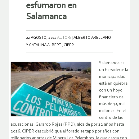
esfumaron en
Salamanca
22 AGOSTO, 2017
AUTOR:
ALBERTO ARELLANO
Y CATALINA ALBERT , CIPER
Salamanca es
un hervidero: la
municipalidad
está en quiebra
con un hoyo
financiero de
más de $5 mil
millones. En el
centro de las
acusaciones: Gerardo Rojas (PPD), alcalde por 12 años hasta
2016. CIPER descubrió que el forado se tapó por años con
millonarios aportes de Minera Los Pelambres, la que carga con