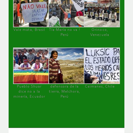
Vale mata, Brasil
Tía María no va !
Orinoco,
Perú
Venezuela
Pueblo Shuar
defensora de la
Caimanes, Chile
dice no a la
tierra, Melchora,
minería, Ecuador
Perú