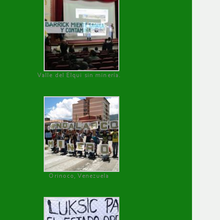
Valle del Elqui sin minería.
Orinoco, Venezuela