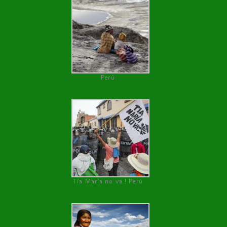
Perú
Tía María no va ! Perú