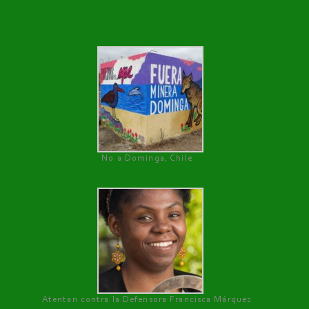
No a Dominga, Chile
Atentan contra la Defensora Francisca Márquez