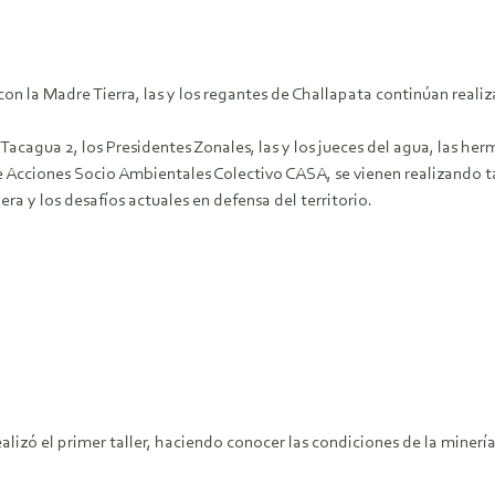
on la Madre Tierra, las y los regantes de Challapata continúan reali
Tacagua 2, los Presidentes Zonales, las y los jueces del agua, las h
Acciones Socio Ambientales Colectivo CASA, se vienen realizando ta
era y los desafíos actuales en defensa del territorio.
ealizó el primer taller, haciendo conocer las condiciones de la minerí