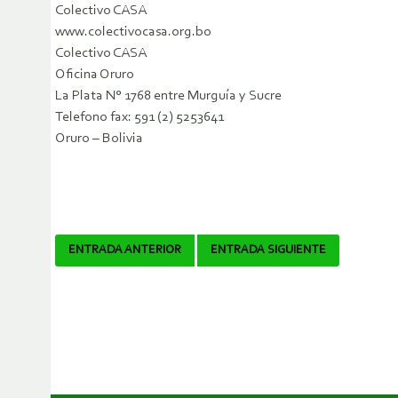
Colectivo CASA
www.colectivocasa.org.bo
Colectivo CASA
Oficina Oruro
La Plata N° 1768 entre Murguía y Sucre
Telefono fax: 591 (2) 5253641
Oruro – Bolivia
Navegador
ENTRADA ANTERIOR
ENTRADA SIGUIENTE
de
artículos