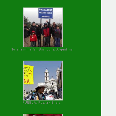
No a la minería , Bariloche, Argentina
PUEBLA, Pue, 27 Enero