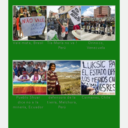
Vale mata, Brasil
Tía María no va !
Orinoco,
Perú
Venezuela
Pueblo Shuar
defensora de la
Caimanes, Chile
dice no a la
tierra, Melchora,
minería, Ecuador
Perú