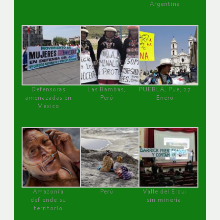
Argentina
Defensoras
Las Bambas,
PUEBLA, Pue, 27
amenazadas en
Perú
Enero
México
Amazonía
Perú
Valle del Elqui
defiende su
sin minería.
territorio