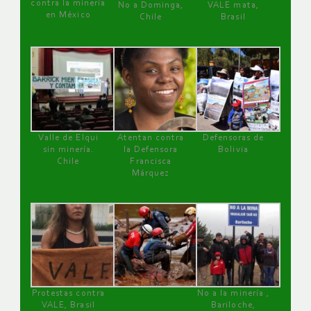
contra la minería
No a Dominga,
VALE mata,
en México
Chile
Brasil
Valle de Elqui
Atentan contra
Defensoras de
sin minería.
la Defensora
Bolivia
Chile
Francisca
Márquez
Protestas contra
No a la minería ,
VALE, Brasil
Bariloche,