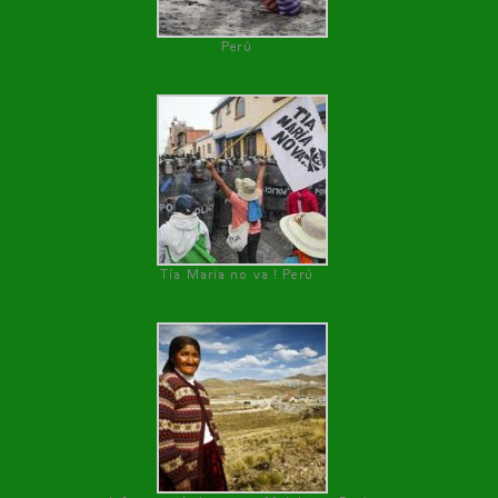
Perú
Tía María no va ! Perú