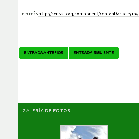
Leer más
http://censat.org/component/content/article/105
Navegador
ENTRADA ANTERIOR
ENTRADA SIGUIENTE
de
artículos
GALERÌA DE FOTOS