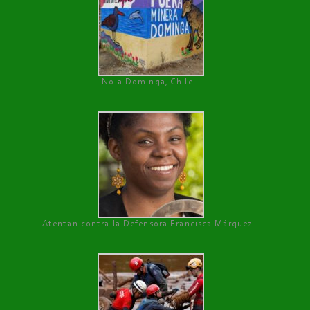
No a Dominga, Chile
Atentan contra la Defensora Francisca Márquez