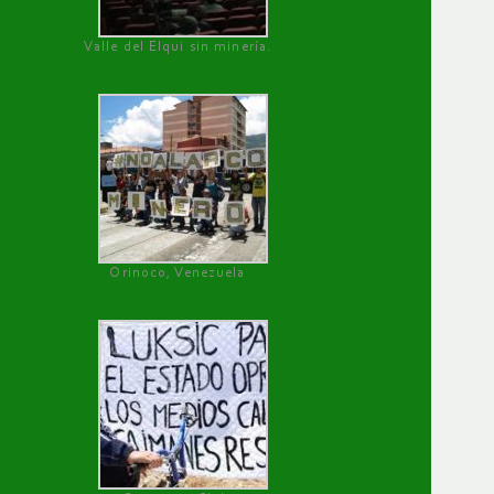
Valle del Elqui sin minería.
Orinoco, Venezuela