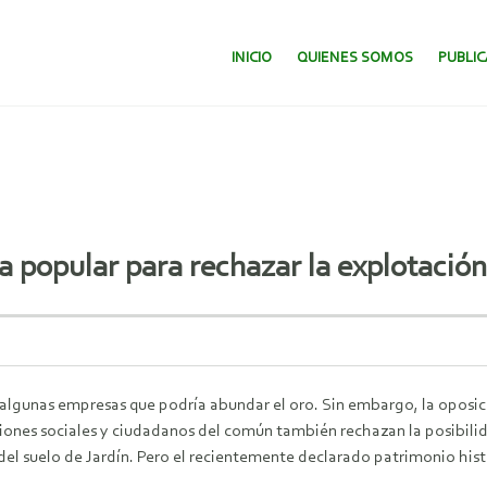
SALTAR AL CONTENIDO.
INICIO
QUIENES SOMOS
PUBLI
a popular para rechazar la explotación
unas empresas que podría abundar el oro. Sin embargo, la oposició
aciones sociales y ciudadanos del común también rechazan la posibilid
el suelo de Jardín. Pero el recientemente declarado patrimonio histó