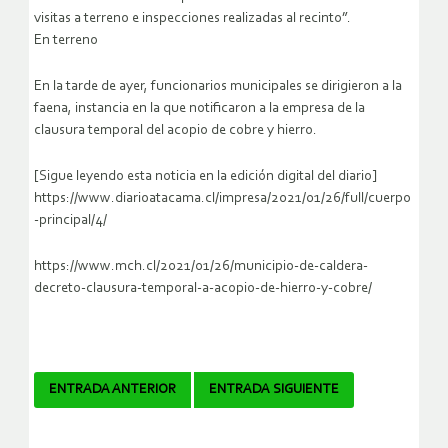
visitas a terreno e inspecciones realizadas al recinto”.
En terreno
En la tarde de ayer, funcionarios municipales se dirigieron a la
faena, instancia en la que notificaron a la empresa de la
clausura temporal del acopio de cobre y hierro.
[Sigue leyendo esta noticia en la edición digital del diario]
https://www.diarioatacama.cl/impresa/2021/01/26/full/cuerpo
-principal/4/
https://www.mch.cl/2021/01/26/municipio-de-caldera-
decreto-clausura-temporal-a-acopio-de-hierro-y-cobre/
Navegador
ENTRADA ANTERIOR
ENTRADA SIGUIENTE
de