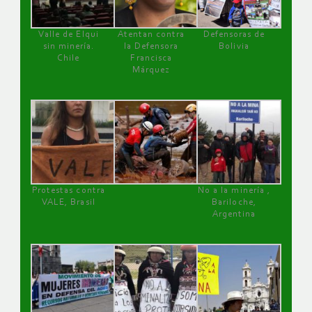
Valle de Elqui
Atentan contra
Defensoras de
sin minería.
la Defensora
Bolivia
Chile
Francisca
Márquez
Protestas contra
No a la minería ,
VALE, Brasil
Bariloche,
Argentina