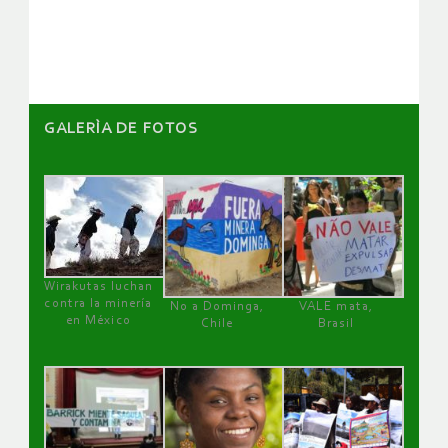
artículos
GALERÌA DE FOTOS
Wirakutas luchan
contra la minería
No a Dominga,
VALE mata,
en México
Chile
Brasil