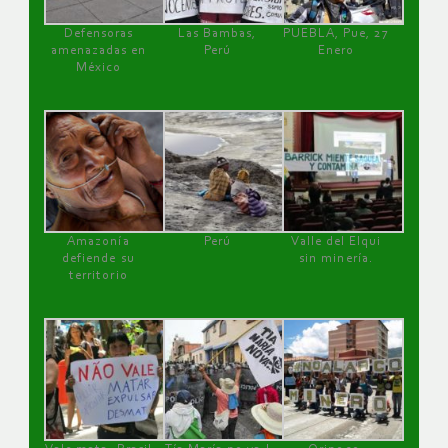
Defensoras
Las Bambas,
PUEBLA, Pue, 27
amenazadas en
Perú
Enero
México
Amazonía
Perú
Valle del Elqui
defiende su
sin minería.
territorio