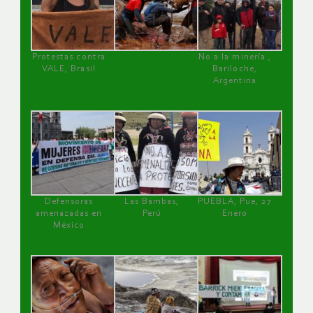
Protestas contra
No a la minería ,
VALE, Brasil
Bariloche,
Argentina
Defensoras
Las Bambas,
PUEBLA, Pue, 27
amenazadas en
Perú
Enero
México