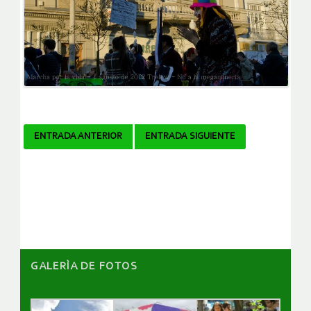
Navegador
ENTRADA ANTERIOR
ENTRADA SIGUIENTE
de
artículos
GALERÌA DE FOTOS