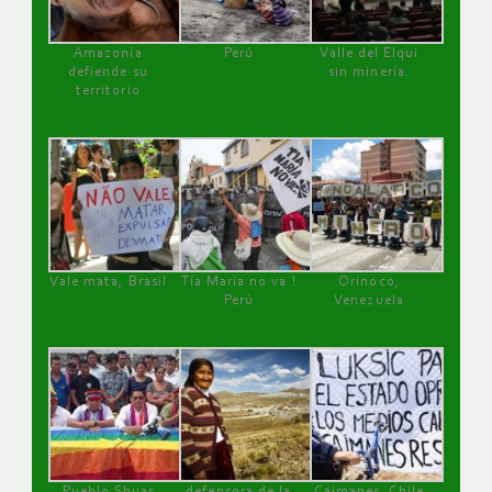
Amazonía
Perú
Valle del Elqui
defiende su
sin minería.
territorio
Vale mata, Brasil
Tía María no va !
Orinoco,
Perú
Venezuela
Pueblo Shuar
defensora de la
Caimanes, Chile