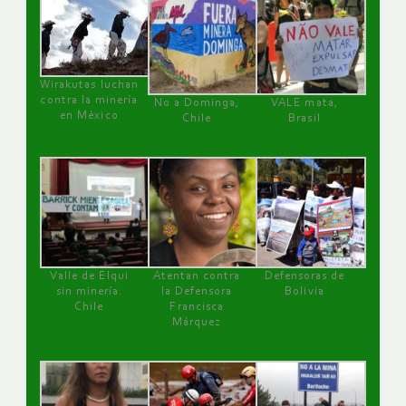
Wirakutas luchan
contra la minería
No a Dominga,
VALE mata,
en México
Chile
Brasil
Valle de Elqui
Atentan contra
Defensoras de
sin minería.
la Defensora
Bolivia
Chile
Francisca
Márquez