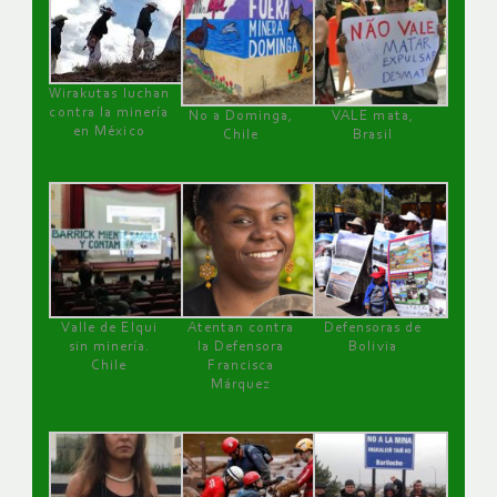
Wirakutas luchan
contra la minería
No a Dominga,
VALE mata,
en México
Chile
Brasil
Valle de Elqui
Atentan contra
Defensoras de
sin minería.
la Defensora
Bolivia
Chile
Francisca
Márquez