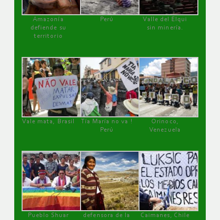
Amazonía
Perú
Valle del Elqui
defiende su
sin minería.
territorio
Vale mata, Brasil
Tía María no va !
Orinoco,
Perú
Venezuela
Pueblo Shuar
defensora de la
Caimanes, Chile