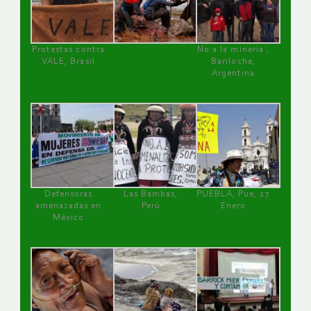
Protestas contra
No a la minería ,
VALE, Brasil
Bariloche,
Argentina
Defensoras
Las Bambas,
PUEBLA, Pue, 27
amenazadas en
Perú
Enero
México