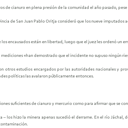
ros de cianuro en plena presión de la comunidad el año pasado, pese 
 provincia de San Juan Pablo Oritja consideró que los nueve imputados
e los encausados están en libertad, luego que el juez les ordenó un e
y mediciones «han demostrado que el incidente no supuso ningún ries
on otros estudios encargados por las autoridades nacionales y provi
ades políticas las avalaron públicamente entonces.
aciones suficientes de cianuro y mercurio como para afirmar que se c
Palca – los hizo la minera apenas sucedió el derrame. En el río Jách
 contaminación.