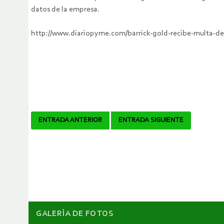
datos de la empresa.
http://www.diariopyme.com/barrick-gold-recibe-multa-de
Navegador
ENTRADA ANTERIOR
ENTRADA SIGUIENTE
de
artículos
GALERÌA DE FOTOS