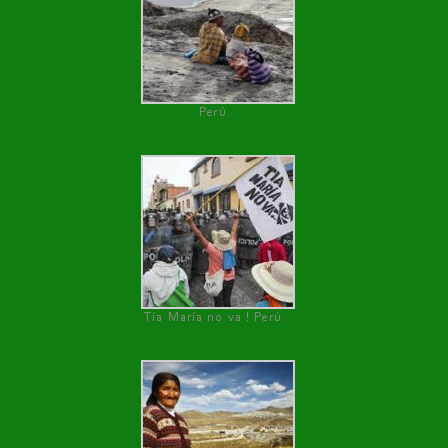
Perú
Tía María no va ! Perú