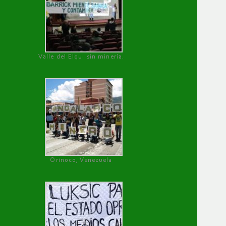
Valle del Elqui sin minería.
Orinoco, Venezuela