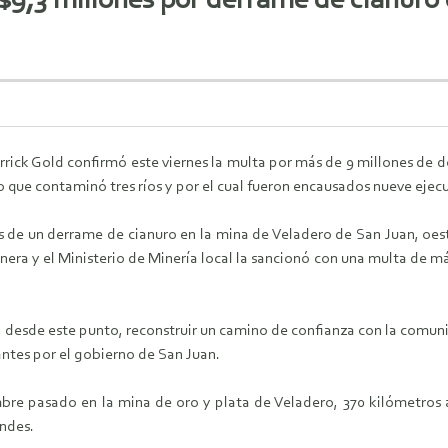
$9,3 millones por derrame de cianuro
rick Gold confirmó este viernes la multa por más de 9 millones de 
o que contaminó tres ríos y por el cual fueron encausados nueve ejec
s de un derrame de cianuro en la mina de Veladero de San Juan, oest
inera y el Ministerio de Minería local la sancionó con una multa de
sde este punto, reconstruir un camino de confianza con la comunida
ntes por el gobierno de San Juan.
bre pasado en la mina de oro y plata de Veladero, 370 kilómetros a
Andes.