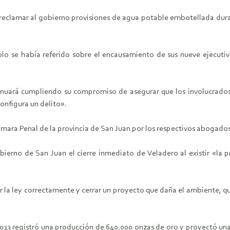
reclamar al gobierno provisiones de agua potable embotellada durant
lo se había referido sobre el encausamiento de sus nueve ejecuti
ntinuará cumpliendo su compromiso de asegurar que los involucrado
configura un delito».
ámara Penal de la provincia de San Juan por los respectivos abogados
ierno de San Juan el cierre inmediato de Veladero al existir «la
ar la ley correctamente y cerrar un proyecto que daña el ambiente, q
2013 registró una producción de 640.000 onzas de oro y proyectó una