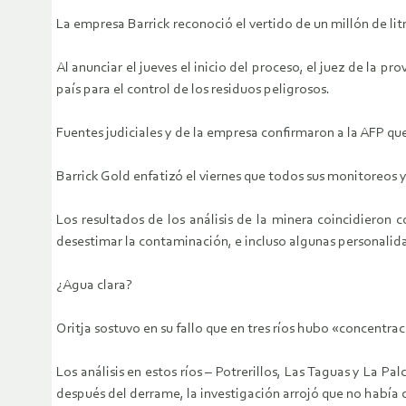
La empresa Barrick reconoció el vertido de un millón de lit
Al anunciar el jueves el inicio del proceso, el juez de la
país para el control de los residuos peligrosos.
Fuentes judiciales y de la empresa confirmaron a la AFP qu
Barrick Gold enfatizó el viernes que todos sus monitoreos 
Los resultados de los análisis de la minera coincidieron c
desestimar la contaminación, e incluso algunas personalid
¿Agua clara?
Oritja sostuvo en su fallo que en tres ríos hubo «concentr
Los análisis en estos ríos – Potrerillos, Las Taguas y La 
después del derrame, la investigación arrojó que no había