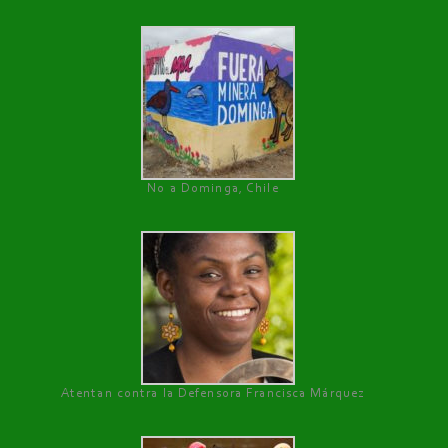
No a Dominga, Chile
Atentan contra la Defensora Francisca Márquez