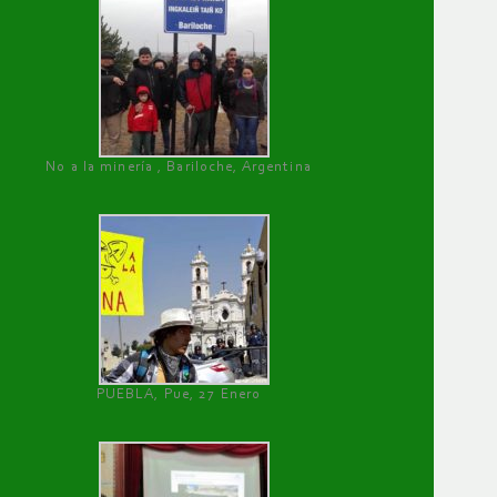
No a la minería , Bariloche, Argentina
PUEBLA, Pue, 27 Enero