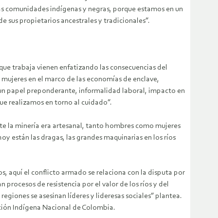
las comunidades indígenas y negras, porque estamos en un
de sus propietarios ancestrales y tradicionales”.
la que trabaja vienen enfatizando las consecuencias del
y mujeres en el marco de las economías de enclave,
un papel preponderante, informalidad laboral, impacto en
que realizamos en torno al cuidado”.
ente la minería era artesanal, tanto hombres como mujeres
oy están las dragas, las grandes maquinarias en los ríos
os, aquí el conflicto armado se relaciona con la disputa por
n procesos de resistencia por el valor de los ríos y del
egiones se asesinan líderes y lideresas sociales” plantea.
ación Indígena Nacional de Colombia.