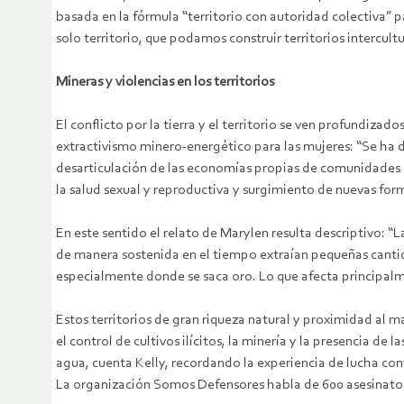
basada en la fórmula “territorio con autoridad colectiva”
solo territorio, que podamos construir territorios intercult
Mineras y violencias en los territorios
El conflicto por la tierra y el territorio se ven profundiza
extractivismo minero-energético para las mujeres: “Se ha d
desarticulación de las economías propias de comunidades 
la salud sexual y reproductiva y surgimiento de nuevas form
En este sentido el relato de Marylen resulta descriptivo: 
de manera sostenida en el tiempo extraían pequeñas cantidad
especialmente donde se saca oro. Lo que afecta principalm
Estos territorios de gran riqueza natural y proximidad al ma
el control de cultivos ilícitos, la minería y la presencia de
agua, cuenta Kelly, recordando la experiencia de lucha cont
La organización Somos Defensores habla de 600 asesinatos 