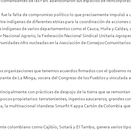
x-comandantes de las Farc abandonaron sus espacios de reincorpora
, fue la falta de compromiso político lo que precisamente impulsó a
e indígenas de diferentes etnias para la coordinación de acciones c
 indígenas de varios departamentos como el Cauca, Huila y Caldas, c
r Nacional Agrario, la Federación Nacional Sindical Unitaria Agro
unidades Afro nucleadas en la Asociación de Consejos Comunitarios 
s organizaciones que tenemos acuerdos firmados con el gobierno na
ante de La Minga, vocera del Congreso de los Pueblos y vinculada al
ncipalmente con prácticas de despojo de la tierra que se remontan al
e pocos propietarios: terratenientes, ingenios azucareros, grandes c
ca, la multinacional irlandesa Smurfit Kappa Cartón de Colombia que
nte colombiano como Cajibío, Sotará y El Tambo, genera varios tipo