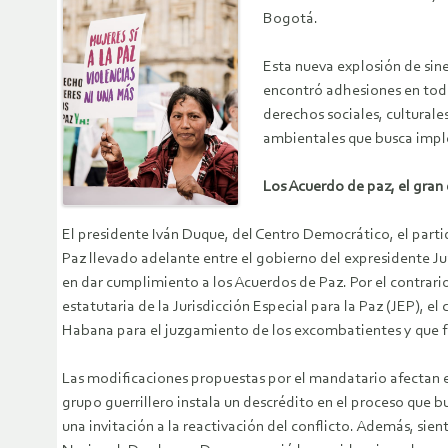
Bogotá.
Esta nueva explosión de sine
encontró adhesiones en todo 
derechos sociales, culturale
ambientales que busca imple
Los Acuerdo de paz, el gran
El presidente Iván Duque, del Centro Democrático, el parti
Paz llevado adelante entre el gobierno del expresidente J
en dar cumplimiento a los Acuerdos de Paz. Por el contrari
estatutaria de la Jurisdicción Especial para la Paz (JEP), e
Habana para el juzgamiento de los excombatientes y que f
Las modificaciones propuestas por el mandatario afectan e
grupo guerrillero instala un descrédito en el proceso que b
una invitación a la reactivación del conflicto. Además, sie