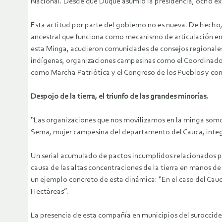
Nacional. Desde que Duque asumió la presidencia, ocho e
Esta actitud por parte del gobierno no es nueva. De hecho
ancestral que funciona como mecanismo de articulación entr
esta Minga, acudieron comunidades de consejos regionales
indígenas, organizaciones campesinas como el Coordinado
como Marcha Patriótica y el Congreso de los Pueblos y com
Despojo de la tierra, el triunfo de las grandes minorías.
“Las organizaciones que nos movilizamos en la minga somo
Serna, mujer campesina del departamento del Cauca, integr
Un serial acumulado de pactos incumplidos relacionados pri
causa de las altas concentraciones de la tierra en manos d
un ejemplo concreto de esta dinámica: “En el caso del Cau
Hectáreas”.
La presencia de esta compañía en municipios del suroccide