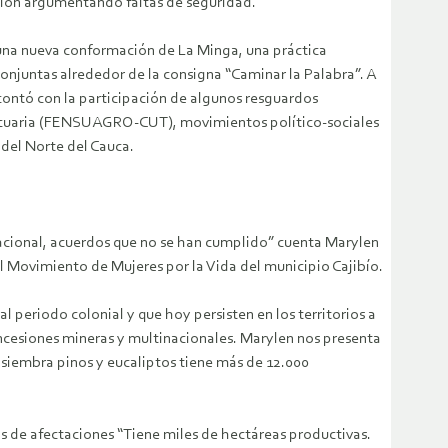
ción argumentando faltas de seguridad.
 una nueva conformación de La Minga, una práctica
onjuntas alrededor de la consigna “Caminar la Palabra”. A
ontó con la participación de algunos resguardos
pecuaria (FENSUAGRO-CUT), movimientos político-sociales
del Norte del Cauca.
cional, acuerdos que no se han cumplido” cuenta Marylen
 Movimiento de Mujeres por la Vida del municipio Cajibío.
 periodo colonial y que hoy persisten en los territorios a
oncesiones mineras y multinacionales. Marylen nos presenta
 siembra pinos y eucaliptos tiene más de 12.000
s de afectaciones “Tiene miles de hectáreas productivas.