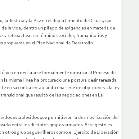
o, la Justicia y la Paz en el departamento del Cauca, que
 de la vida, dentro un pliego de exigencias en materia de
as y retroactivas en términos sociales, humanitarios y
s propuesta en el Plan Nacional de Desarrollo.
el único en declararse formalmente opositor al Proceso de
 En la misma línea ha procurado una postura desinteresada
te en su contra entablando una serie de objeciones a la ley
a transicional que resultó de las negociaciones en La
erdos establecidos que permitieron la desmovilización del
ruzado entre los distintos grupos armados. Este gesto es
on otros grupos guerrilleros como el Ejército de Liberación