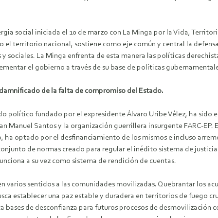
rgia social iniciada el 10 de marzo con La Minga por la Vida, Territori
el territorio nacional, sostiene como eje común y central la defensa
s y sociales. La Minga enfrenta de esta manera las políticas derechist
mentar el gobierno a través de su base de políticas gubernamentale
 damnificado de la falta de compromiso del Estado.
do político fundado por el expresidente Álvaro Uribe Vélez, ha sido 
uan Manuel Santos y la organización guerrillera insurgente FARC-EP.
o, ha optado por el desfinanciamiento de los mismos e incluso arreme
l conjunto de normas creado para regular el inédito sistema de justici
unciona a su vez como sistema de rendición de cuentas.
n varios sentidos a las comunidades movilizadas. Quebrantar los acu
usca establecer una paz estable y duradera en territorios de fuego c
nta bases de desconfianza para futuros procesos de desmovilización c