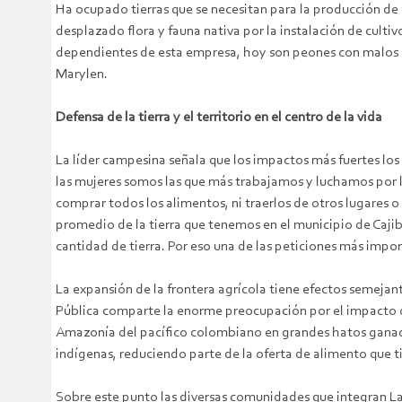
Ha ocupado tierras que se necesitan para la producción d
desplazado flora y fauna nativa por la instalación de cult
dependientes de esta empresa, hoy son peones con malos pa
Marylen.
Defensa de la tierra y el territorio en el centro de la vida
La líder campesina señala que los impactos más fuertes los
las mujeres somos las que más trabajamos y luchamos por la 
comprar todos los alimentos, ni traerlos de otros lugares o
promedio de la tierra que tenemos en el municipio de Cajib
cantidad de tierra. Por eso una de las peticiones más import
La expansión de la frontera agrícola tiene efectos semejan
Pública comparte la enorme preocupación por el impacto d
Amazonía del pacífico colombiano en grandes hatos ganader
indígenas, reduciendo parte de la oferta de alimento que 
Sobre este punto las diversas comunidades que integran La 