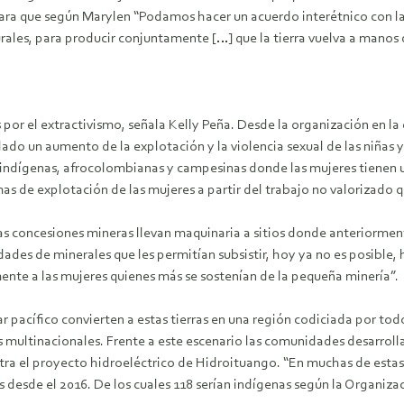
 para que según Marylen “Podamos hacer un acuerdo interétnico con 
urales, para producir conjuntamente […] que la tierra vuelva a manos 
dos por el extractivismo, señala Kelly Peña. Desde la organización en 
ado un aumento de la explotación y la violencia sexual de las niñas 
indígenas, afrocolombianas y campesinas donde las mujeres tienen 
as de explotación de las mujeres a partir del trabajo no valorizado 
“Las concesiones mineras llevan maquinaria a sitios donde anteriorm
es de minerales que les permitían subsistir, hoy ya no es posible, h
ente a las mujeres quienes más se sostenían de la pequeña minería”.
r pacífico convierten a estas tierras en una región codiciada por tod
 las multinacionales. Frente a este escenario las comunidades desarrolla
ra el proyecto hidroeléctrico de Hidroituango. “En muchas de estas r
desde el 2016. De los cuales 118 serían indígenas según la Organiz