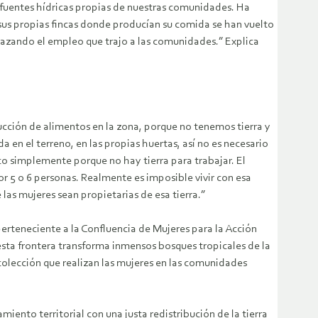
fuentes hídricas propias de nuestras comunidades. Ha
 sus propias fincas donde producían su comida se han vuelto
lazando el empleo que trajo a las comunidades.” Explica
ucción de alimentos en la zona, porque no tenemos tierra y
 en el terreno, en las propias huertas, así no es necesario
ico simplemente porque no hay tierra para trabajar. El
r 5 o 6 personas. Realmente es imposible vivir con esa
 las mujeres sean propietarias de esa tierra.”
erteneciente a la Confluencia de Mujeres para la Acción
sta frontera transforma inmensos bosques tropicales de la
olección que realizan las mujeres en las comunidades
nto territorial con una justa redistribución de la tierra