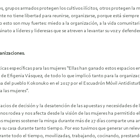
es, grupos armados protegen los cultivos ilícitos, otros protegen la m
ente no tiene libertad para reunirse, organizarse, porque está siemp
 esto son muy fuertes: miedo a la organización, a la vida comunitaria, 
inato a líderes y lideresas que se atreven a levantar su voz y defend
anizaciones.
ticas específicas para las mujeres “Ellas han ganado estos espacios en
 de Efigenia Vásquez, de todo lo que implicó tanto para la organizac
gena del pueblo Kokonuko en el 2017 por el Escuadrón Móvil Antidistu
a las mujeres”.
pacios de decisión y la desatención de las apuestas y necesidades de
nos rodea y nos afecta desde la visión de las mujeres ha permitido e
 las mujeres sostener la minga durante más de 27 días comparte una an
e su casa durante tanto tiempo. Por eso tuvimos que generar un relevo
durante todo el tiempo, movilizadas, trabajando, cocinando, prestando