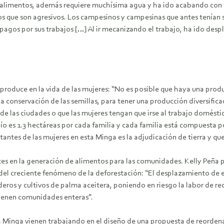
e alimentos, además requiere muchísima agua y ha ido acabando con 
ivos que son agresivos. Los campesinos y campesinas que antes tenían
gos por sus trabajos […] Al ir mecanizando el trabajo, ha ido desp
 produce en la vida de las mujeres: “No es posible que haya una prod
conservación de las semillas, para tener una producción diversificada
 de las ciudades o que las mujeres tengan que irse al trabajo domést
ío es 1.3 hectáreas por cada familia y cada familia está compuesta po
antes de las mujeres en esta Minga es la adjudicación de tierra y que
tes en la generación de alimentos para las comunidades. Kelly Peña p
el creciente fenómeno de la deforestación: “El desplazamiento de e
os y cultivos de palma aceitera, poniendo en riesgo la labor de rec
tienen comunidades enteras”.
Minga vienen trabajando en el diseño de una propuesta de reordenamie