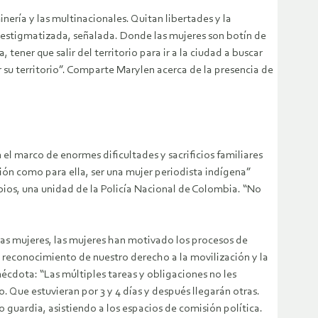
inería y las multinacionales. Quitan libertades y la
re estigmatizada, señalada. Donde las mujeres son botín de
tener que salir del territorio para ir a la ciudad a buscar
er su territorio”. Comparte Marylen acerca de la presencia de
 el marco de enormes dificultades y sacrificios familiares
ión como para ella, ser una mujer periodista indígena”
rbios, una unidad de la Policía Nacional de Colombia. “No
 las mujeres, las mujeres han motivado los procesos de
l reconocimiento de nuestro derecho a la movilización y la
écdota: “Las múltiples tareas y obligaciones no les
. Que estuvieran por 3 y 4 días y después llegarán otras.
 guardia, asistiendo a los espacios de comisión política.