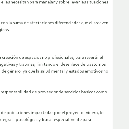
llas necesitan para manejar y sobrellevar las situaciones
o con la suma de afectaciones diferenciadas que ellas viven
gicos.
creación de espacios no profesionales, para revertir el
egativas y traumas, limitando el desenlace de trastornos
y de género, ya que la salud mental y estados emotivos no
su responsabilidad de proveedor de servicios básicos como
al de poblaciones impactadas por el proyecto minero, lo
ntegral –psicológica y física- especialmente para