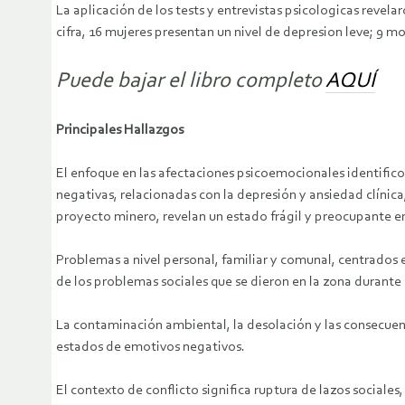
La aplicación de los tests y entrevistas psicologicas revel
cifra, 16 mujeres presentan un nivel de depresion leve; 9 m
Puede bajar el libro completo
AQUÍ
Principales Hallazgos
El enfoque en las afectaciones psicoemocionales identifico
negativas, relacionadas con la depresión y ansiedad clínic
proyecto minero, revelan un estado frágil y preocupante en
Problemas a nivel personal, familiar y comunal, centrados e
de los problemas sociales que se dieron en la zona durante 
La contaminación ambiental, la desolación y las consecuen
estados de emotivos negativos.
El contexto de conflicto significa ruptura de lazos sociale