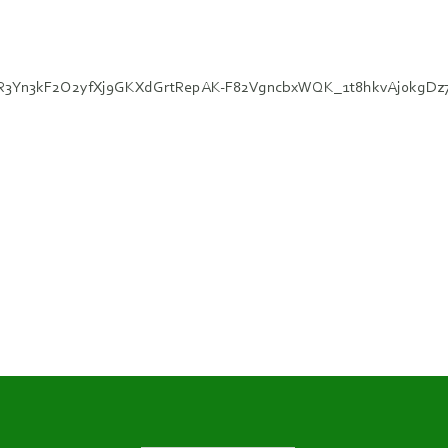
id=IwAR3Yn3kF2O2yfXj9GKXdGrtRepAK-F82VgncbxWQK_1t8hkvAj0kgD