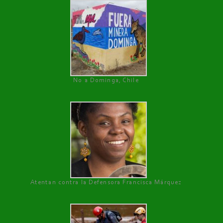
No a Dominga, Chile
Atentan contra la Defensora Francisca Márquez