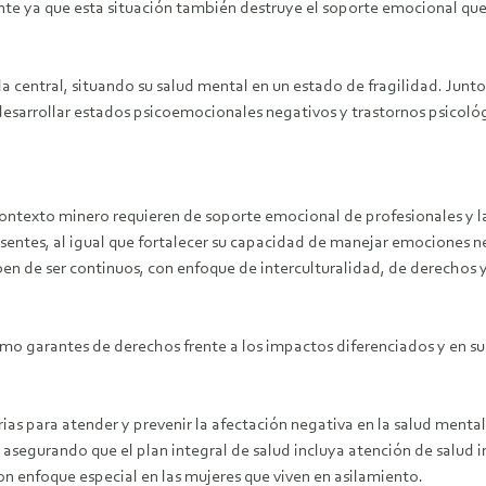
te ya que esta situación también destruye el soporte emocional que e
la central, situando su salud mental en un estado de fragilidad. Junt
desarrollar estados psicoemocionales negativos y trastornos psicoló
ontexto minero requieren de soporte emocional de profesionales y la 
sentes, al igual que fortalecer su capacidad de manejar emociones n
ben de ser continuos, con enfoque de interculturalidad, de derechos 
 como garantes de derechos frente a los impactos diferenciados y en 
rias para atender y prevenir la afectación negativa en la salud ment
asegurando que el plan integral de salud incluya atención de salud i
n enfoque especial en las mujeres que viven en asilamiento.