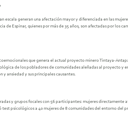
o
n escala generan una afectación mayor y diferenciada en las mujeres 
ncia de Espinar, quienes por más de 35 años, son afectadas por los 
 psicoemocionales que genera el actual proyecto minero Tintaya-Anta
isiológica de los pobladores de comunidades aleñadas al proyecto y en
 y ansiedad y sus principales causantes.
turadas y grupos focales con 56 participantes: mujeres directamente 
có test psicológicos a 40 mujeres de 8 comunidades del entorno del 