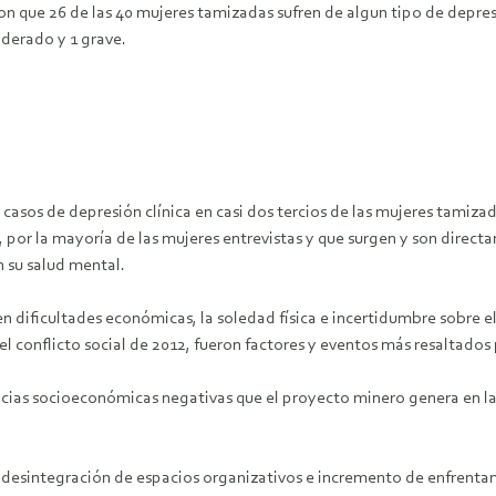
aron que 26 de las 40 mujeres tamizadas sufren de algun tipo de depr
oderado y 1 grave.
 casos de depresión clínica en casi dos tercios de las mujeres tamiz
a, por la mayoría de las mujeres entrevistas y que surgen y son direc
 su salud mental.
n dificultades económicas, la soledad física e incertidumbre sobre e
el conflicto social de 2012, fueron factores y eventos más resaltados
cias socioeconómicas negativas que el proyecto minero genera en la 
s, desintegración de espacios organizativos e incremento de enfrentam