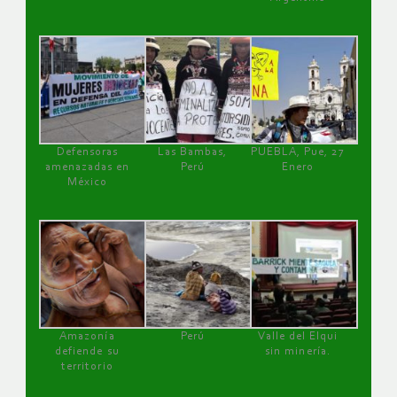
Defensoras
Las Bambas,
PUEBLA, Pue, 27
amenazadas en
Perú
Enero
México
Amazonía
Perú
Valle del Elqui
defiende su
sin minería.
territorio