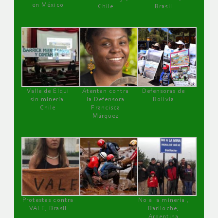
en México
Chile
Brasil
Valle de Elqui
Atentan contra
Defensoras de
sin minería.
la Defensora
Bolivia
Chile
Francisca
Márquez
Protestas contra
No a la minería ,
VALE, Brasil
Bariloche,
Argentina