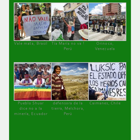
Vale mata, Brasil
Tía María no va !
Orinoco,
Perú
Venezuela
Pueblo Shuar
defensora de la
Caimanes, Chile
dice no a la
tierra, Melchora,
minería, Ecuador
Perú