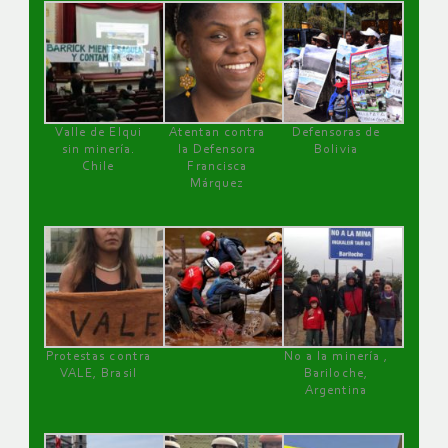
Valle de Elqui
Atentan contra
Defensoras de
sin minería.
la Defensora
Bolivia
Chile
Francisca
Márquez
Protestas contra
No a la minería ,
VALE, Brasil
Bariloche,
Argentina