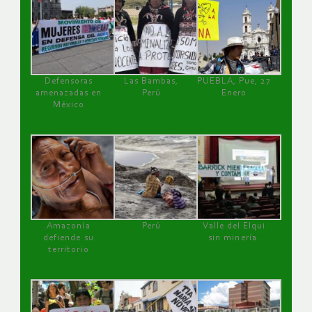
Defensoras
Las Bambas,
PUEBLA, Pue, 27
amenazadas en
Perú
Enero
México
Amazonía
Perú
Valle del Elqui
defiende su
sin minería.
territorio