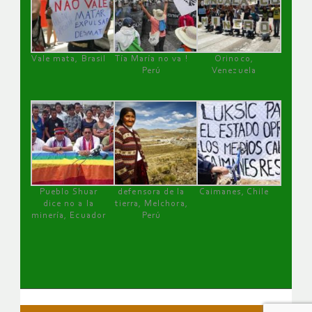
Vale mata, Brasil
Tía María no va !
Orinoco,
Perú
Venezuela
Pueblo Shuar
defensora de la
Caimanes, Chile
dice no a la
tierra, Melchora,
minería, Ecuador
Perú