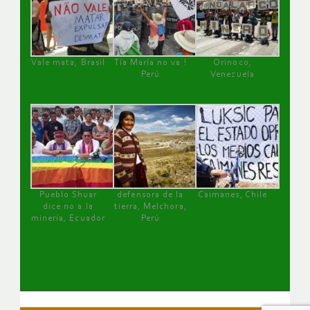
Vale mata, Brasil
Tía María no va !
Orinoco,
Perú
Venezuela
Pueblo Shuar
defensora de la
Caimanes, Chile
dice no a la
tierra, Melchora,
minería, Ecuador
Perú