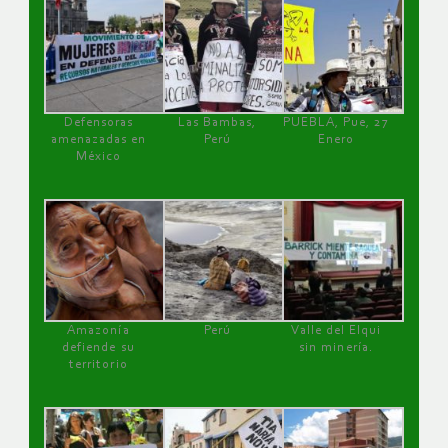
Defensoras
Las Bambas,
PUEBLA, Pue, 27
amenazadas en
Perú
Enero
México
Amazonía
Perú
Valle del Elqui
defiende su
sin minería.
territorio