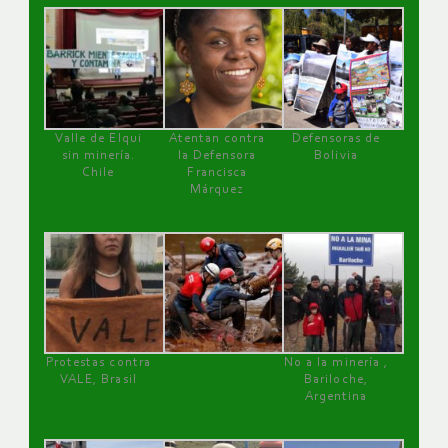
Valle de Elqui
Atentan contra
Defensoras de
sin minería.
la Defensora
Bolivia
Chile
Francisca
Márquez
Protestas contra
No a la minería ,
VALE, Brasil
Bariloche,
Argentina