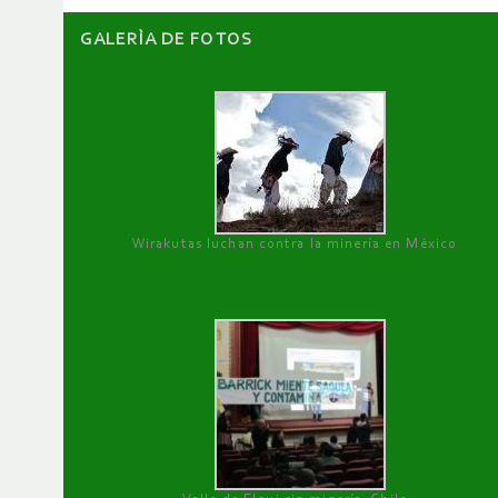
GALERÌA DE FOTOS
Wirakutas luchan contra la minería en México