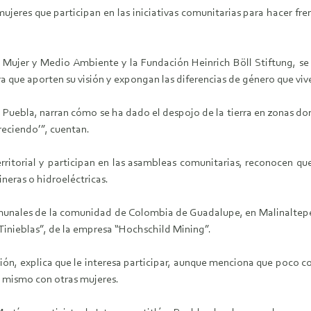
ujeres que participan en las iniciativas comunitarias para hacer fr
 Mujer y Medio Ambiente y la Fundación Heinrich Böll Stiftung, s
a que aporten su visión y expongan las diferencias de género que viv
 Puebla, narran cómo se ha dado el despojo de la tierra en zonas do
reciendo’”, cuentan.
ritorial y participan en las asambleas comunitarias, reconocen q
ineras o hidroeléctricas.
omunales de la comunidad de Colombia de Guadalupe, en Malinaltepec
inieblas”, de la empresa “Hochschild Mining”.
sión, explica que le interesa participar, aunque menciona que poco c
 mismo con otras mujeres.