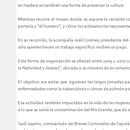
en madera es también una forma de preservar la cultura.
Mientras recorre el museo donde se expone la reciente cole
partería y “el huesero”, y cómo los artesanos las represent
En su recorrido, la acompaña Areli Cosmes, presidenta del
sólo quienes hacen un trabajo específico reciben un pago.
Esta forma de organización se afianzó entre 2005 y 2007 
la Natividad y Anexas”, ubicada a 10 minutos de la comunid
El objetivo era evitar que siguieran las largas jornadas
enfermedades como la tuberculosis o cáncer de pulmón por
Esa actividad también impactaba en la vida de las mujeres
a lo que se sumó la contaminación del Río Grande, que da 
Saúl Aquino, comisariado de Bienes Comunales de Capulálp