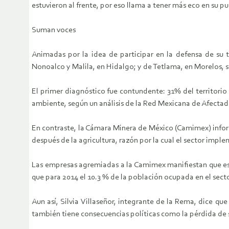
estuvieron al frente, por eso llama a tener más eco en su p
Suman voces
Animadas por la idea de participar en la defensa de su ti
Nonoalco y Malila, en Hidalgo; y de Tetlama, en Morelos, s
El primer diagnóstico fue contundente: 31% del territori
ambiente, según un análisis de la Red Mexicana de Afectad
En contraste, la Cámara Minera de México (Camimex) inform
después de la agricultura, razón por la cual el sector imp
Las empresas agremiadas a la Camimex manifiestan que es 
que para 2014 el 10.3 % de la población ocupada en el sect
Aun así, Silvia Villaseñor, integrante de la Rema, dice q
también tiene consecuencias políticas como la pérdida de s