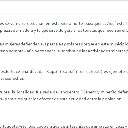
s se ven y se escuchan en esta sierra norte oaxaqueña. Aquí está 
piezas de madera y la que sirve de guía a los turistas que recorren el 
las mujeres defienden sus parcelas y solares porque en este municipi
mismo nombre– aún permanece la sombra de las actividades mineras 
sde hace una década “Capu” (“capulín” en nahuátl) es ejemplo de
ar sus luchas.
ctubre, la localidad fue sede del encuentro “Género y minería: defe
– para averiguar los efectos de esta actividad entre la población.
 Juguete Arte, una cooperativa de artesanías que empezó en 2011 y en 