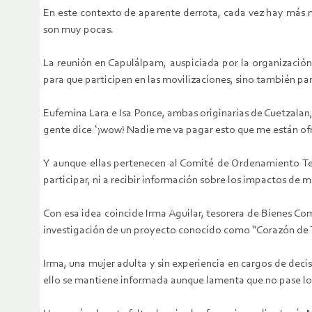
En este contexto de aparente derrota, cada vez hay más m
son muy pocas.
La reunión en Capulálpam, auspiciada por la organización
para que participen en las movilizaciones, sino también par
Eufemina Lara e Isa Ponce, ambas originarias de Cuetzalan,
gente dice ‛¡wow! Nadie me va pagar esto que me están of
Y aunque ellas pertenecen al Comité de Ordenamiento Ter
participar, ni a recibir información sobre los impactos de m
Con esa idea coincide Irma Aguilar, tesorera de Bienes C
investigación de un proyecto conocido como “Corazón de T
Irma, una mujer adulta y sin experiencia en cargos de deci
ello se mantiene informada aunque lamenta que no pase lo