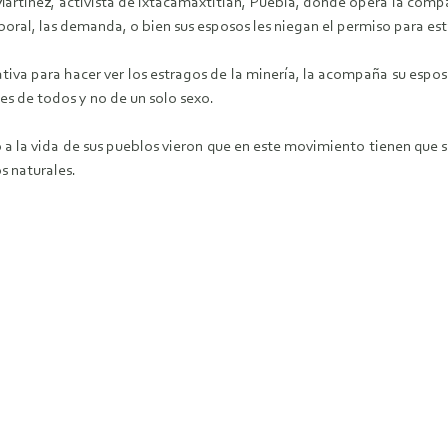
Martínez, activista de Ixtacamaxtitlán, Puebla, donde opera la compa
aboral, las demanda, o bien sus esposos les niegan el permiso para est
tiva para hacer ver los estragos de la minería, la acompaña su espo
es de todos y no de un solo sexo.
zo a la vida de sus pueblos vieron que en este movimiento tienen que 
s naturales.