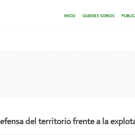
SALTAR AL CONTENIDO.
INICIO
QUIENES SOMOS
PUBLI
fensa del territorio frente a la explo