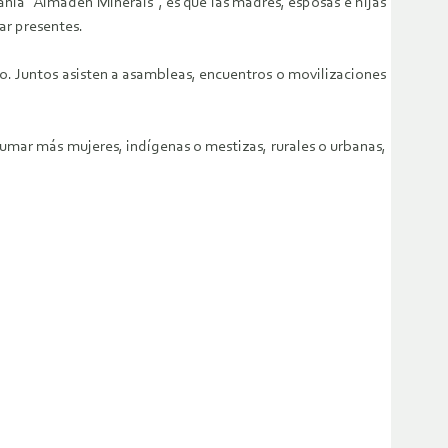
ñía “Almaden Minerals”, es que las madres, esposas e hijas
ar presentes.
so. Juntos asisten a asambleas, encuentros o movilizaciones
sumar más mujeres, indígenas o mestizas, rurales o urbanas,