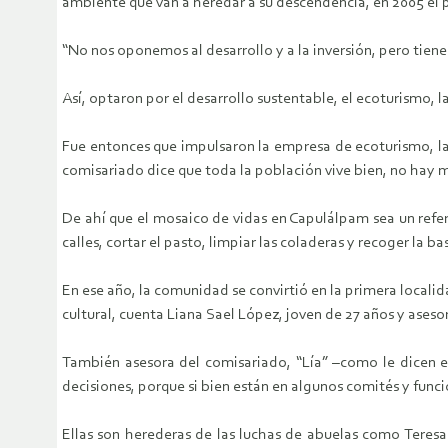
ambiente que van a heredar a su descendencia, en 2005 el p
“No nos oponemos al desarrollo y a la inversión, pero tiene
Así, optaron por el desarrollo sustentable, el ecoturismo,
Fue entonces que impulsaron la empresa de ecoturismo, la 
comisariado dice que toda la población vive bien, no hay m
De ahí que el mosaico de vidas en Capulálpam sea un refere
calles, cortar el pasto, limpiar las coladeras y recoger la 
En ese año, la comunidad se convirtió en la primera locali
cultural, cuenta Liana Sael López, joven de 27 años y aseso
También asesora del comisariado, “Lía” –como le dicen e
decisiones, porque si bien están en algunos comités y func
Ellas son herederas de las luchas de abuelas como Teresa 