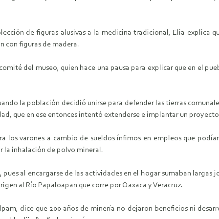
cción de figuras alusivas a la medicina tradicional, Elia explica q
an con figuras de madera.
 comité del museo, quien hace una pausa para explicar que en el pueb
cuando la población decidió unirse para defender las tierras comuna
ad, que en ese entonces intentó extenderse e implantar un proyecto 
 para los varones a cambio de sueldos ínfimos en empleos que podía
 la inhalación de polvo mineral.
, pues al encargarse de las actividades en el hogar sumaban largas 
origen al Río Papaloapan que corre por Oaxaca y Veracruz.
am, dice que 200 años de minería no dejaron beneficios ni desarro