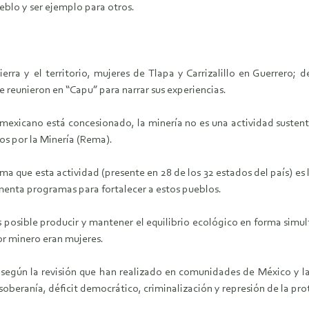
ueblo y ser ejemplo para otros.
erra y el territorio, mujeres de Tlapa y Carrizalillo en Guerrero;
e reunieron en “Capu” para narrar sus experiencias.
o mexicano está concesionado, la minería no es una actividad susten
os por la Minería (Rema).
a que esta actividad (presente en 28 de los 32 estados del país) es
lementa programas para fortalecer a estos pueblos.
posible producir y mantener el equilibrio ecológico en forma simul
or minero eran mujeres.
ue según la revisión que han realizado en comunidades de México y l
oberanía, déficit democrático, criminalización y represión de la prot