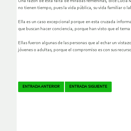
Una razón de esta falta de miradas femeninas, dice Lucía 
no tienen tiempo, pues la vida pública, su vida familiar o l
Ella es un caso excepcional porque en esta cruzada informa
que buscan hacer conciencia, porque han visto que el tema 
Ellas fueron algunas de las personas que al echar un vista
jóvenes o adultas, porque el compromiso es con sus recurso
Navegador
ENTRADA ANTERIOR
ENTRADA SIGUIENTE
de
artículos