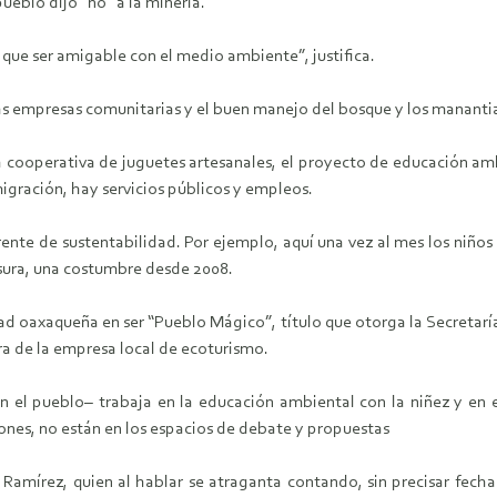
ueblo dijo “no” a la minería.
 que ser amigable con el medio ambiente”, justifica.
 las empresas comunitarias y el buen manejo del bosque y los manantia
cooperativa de juguetes artesanales, el proyecto de educación ambien
igración, hay servicios públicos y empleos.
nte de sustentabilidad. Por ejemplo, aquí una vez al mes los niños de
basura, una costumbre desde 2008.
dad oaxaqueña en ser “Pueblo Mágico”, título que otorga la Secretaría
ra de la empresa local de ecoturismo.
n el pueblo– trabaja en la educación ambiental con la niñez y en 
iones, no están en los espacios de debate y propuestas
Ramírez, quien al hablar se atraganta contando, sin precisar fechas