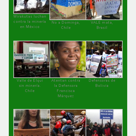
Wirakutas luchan
contra la minería
No a Dominga,
VALE mata,
en México
Chile
Brasil
Valle de Elqui
Atentan contra
Defensoras de
sin minería.
la Defensora
Bolivia
Chile
Francisca
Márquez