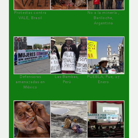
Protestas contra
No a la minería ,
VALE, Brasil
Bariloche,
Argentina
Defensoras
Las Bambas,
PUEBLA, Pue, 27
amenazadas en
Perú
Enero
México