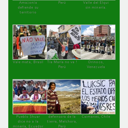
Amazonía
Perú
Valle del Elqui
defiende su
sin minería.
territorio
Vale mata, Brasil
Tía María no va !
Orinoco,
Perú
Venezuela
Pueblo Shuar
defensora de la
Caimanes, Chile
dice no a la
tierra, Melchora,
minería, Ecuador
Perú