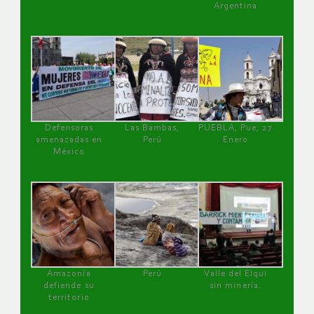
Argentina
Defensoras
Las Bambas,
PUEBLA, Pue, 27
amenazadas en
Perú
Enero
México
Amazonía
Perú
Valle del Elqui
defiende su
sin minería.
territorio