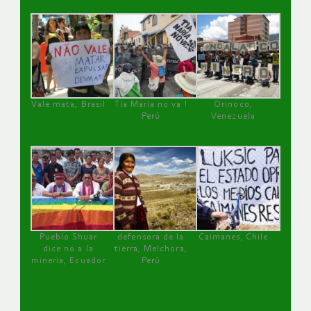
Vale mata, Brasil
Tía María no va !
Orinoco,
Perú
Venezuela
Pueblo Shuar
defensora de la
Caimanes, Chile
dice no a la
tierra, Melchora,
minería, Ecuador
Perú