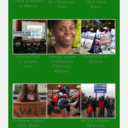
contra la minería
No a Dominga,
VALE mata,
en México
Chile
Brasil
Valle de Elqui
Atentan contra
Defensoras de
sin minería.
la Defensora
Bolivia
Chile
Francisca
Márquez
Protestas contra
No a la minería ,
VALE, Brasil
Bariloche,