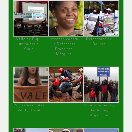
Valle de Elqui
Atentan contra
Defensoras de
sin minería.
la Defensora
Bolivia
Chile
Francisca
Márquez
Protestas contra
No a la minería ,
VALE, Brasil
Bariloche,
Argentina