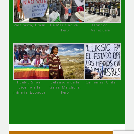
Vale mata, Brasil
Tía María no va !
Orinoco,
Perú
Venezuela
Pueblo Shuar
defensora de la
Caimanes, Chile
dice no a la
tierra, Melchora,
minería, Ecuador
Perú