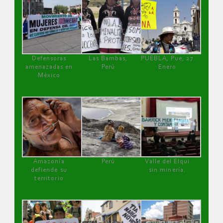
Defensoras
Las Bambas,
PUEBLA, Pue, 27
amenazadas en
Perú
Enero
México
Amazonía
Perú
Valle del Elqui
defiende su
sin minería.
territorio