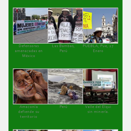
Defensoras
Las Bambas,
PUEBLA, Pue, 27
amenazadas en
Perú
Enero
México
Amazonía
Perú
Valle del Elqui
defiende su
sin minería.
territorio