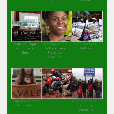
Valle de Elqui
Atentan contra
Defensoras de
sin minería.
la Defensora
Bolivia
Chile
Francisca
Márquez
Protestas contra
No a la minería ,
VALE, Brasil
Bariloche,
Argentina