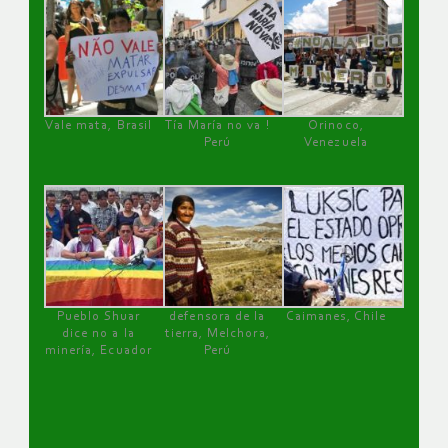
Vale mata, Brasil
Tía María no va !
Orinoco,
Perú
Venezuela
Pueblo Shuar
defensora de la
Caimanes, Chile
dice no a la
tierra, Melchora,
minería, Ecuador
Perú