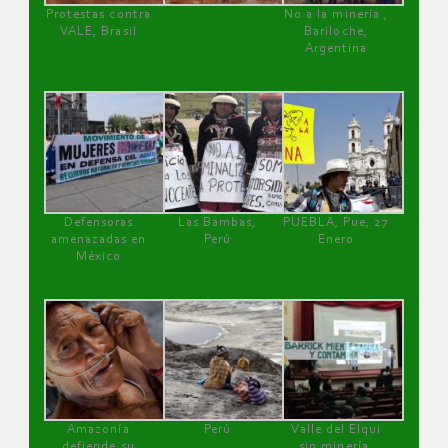
Protestas contra
No a la minería ,
VALE, Brasil
Bariloche,
Argentina
Defensoras
Las Bambas,
PUEBLA, Pue, 27
amenazadas en
Perú
Enero
México
Amazonía
Perú
Valle del Elqui
defiende su
sin minería.