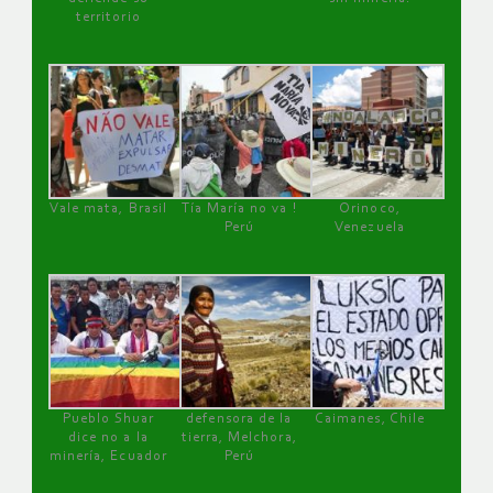
territorio
Vale mata, Brasil
Tía María no va !
Orinoco,
Perú
Venezuela
Pueblo Shuar
defensora de la
Caimanes, Chile
dice no a la
tierra, Melchora,
minería, Ecuador
Perú