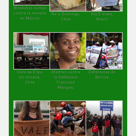
Wirakutas luchan
contra la minería
No a Dominga,
VALE mata,
en México
Chile
Brasil
Valle de Elqui
Atentan contra
Defensoras de
sin minería.
la Defensora
Bolivia
Chile
Francisca
Márquez