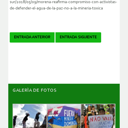
sur/2018/05/09/morena-reafirma-compromiso-con-activistas-
de-defender-el-agua-de-la-paz-no-a-la-mineria-toxica
Navegador
ENTRADA ANTERIOR
ENTRADA SIGUIENTE
de
artículos
GALERÌA DE FOTOS