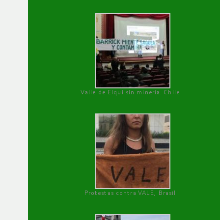
Valle de Elqui sin minería. Chile
Protestas contra VALE, Brasil