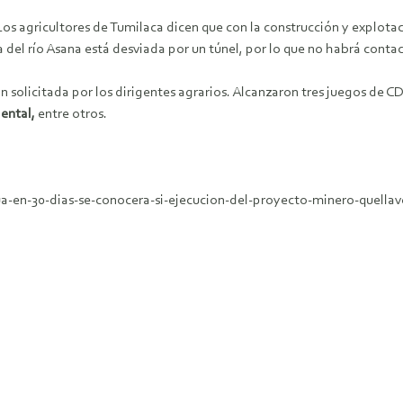
Los agricultores de Tumilaca dicen que con la construcción y explota
del río Asana está desviada por un túnel, por lo que no habrá conta
 solicitada por los dirigentes agrarios. Alcanzaron tres juegos de CD
ental,
entre otros.
ua-en-30-dias-se-conocera-si-ejecucion-del-proyecto-minero-quellav