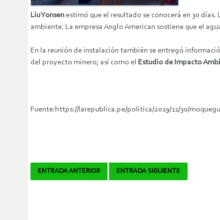
Liu Yonsen
estimó que el resultado se conocerá en 30 días. 
ambiente. La empresa Anglo American sostiene que el agua 
En la reunión de instalación también se entregó información
del proyecto minero; así como el
Estudio de Impacto Ambi
Fuente:https://larepublica.pe/politica/2019/11/30/moqueg
Navegador
ENTRADA ANTERIOR
ENTRADA SIGUIENTE
de
artículos