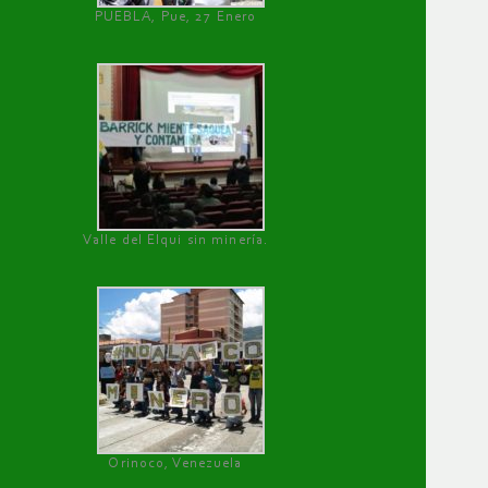
PUEBLA, Pue, 27 Enero
Valle del Elqui sin minería.
Orinoco, Venezuela