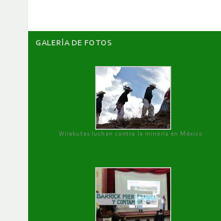
GALERÌA DE FOTOS
Wirakutas luchan contra la minería en México