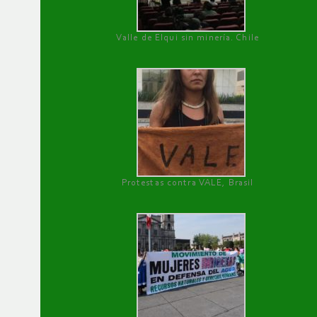
Valle de Elqui sin minería. Chile
Protestas contra VALE, Brasil