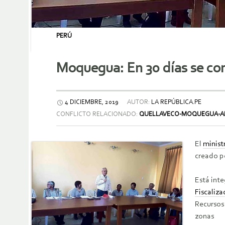
PERÚ
Moquegua: En 30 días se con
4 DICIEMBRE, 2019
AUTOR:
LA REPÚBLICA.PE
CONFLICTO RELACIONADO:
QUELLAVECO-MOQUEGUA-AN
El
minist
creado p
Está int
Fiscaliza
Recursos
zonas