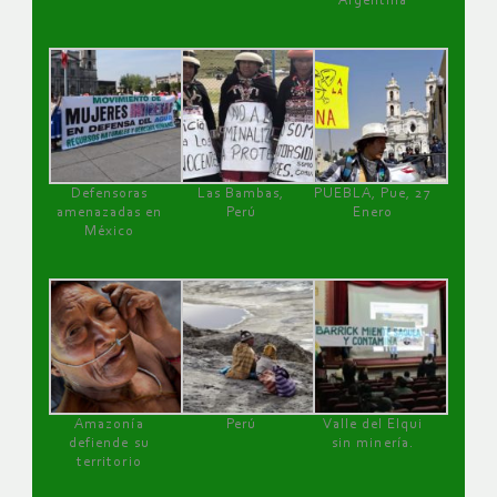
Argentina
Defensoras
Las Bambas,
PUEBLA, Pue, 27
amenazadas en
Perú
Enero
México
Amazonía
Perú
Valle del Elqui
defiende su
sin minería.
territorio