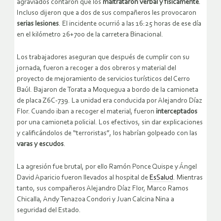
agraviados contaron que los
maltrataron verbal y físicamente
.
Incluso dijeron que a dos de sus compañeros les provocaron
serias lesiones
. El incidente ocurrió a las 16:25 horas de ese día
en el kilómetro 26+700 de la carretera Binacional.
Los trabajadores aseguran que después de cumplir con su
jornada, fueron a recoger a dos obreros y material del
proyecto de mejoramiento de servicios turísticos del Cerro
Baúl. Bajaron de Torata a Moquegua a bordo de la camioneta
de placa Z6C-739. La unidad era conducida por Alejandro Díaz
Flor. Cuando iban a recoger el material, fueron
interceptados
por una camioneta policial. Los efectivos, sin dar explicaciones
y calificándolos de “terroristas”, los habrían golpeado con las
varas y escudos
.
La agresión fue brutal, por ello Ramón Ponce Quispe y Ángel
David Aparicio fueron llevados al hospital de
EsSalud
. Mientras
tanto, sus compañeros Alejandro Díaz Flor, Marco Ramos
Chicalla, Andy Tenazoa Condori y Juan Calcina Nina a
seguridad del Estado.