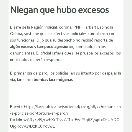
Niegan que hubo excesos
El jefe de la Región Policial, coronel PNP Herbert Espinosa
Ochoa, sostiene que los efectivos policiales cumplieron con
sus funciones. Dijo que su despacho no recibió reporte de
algún exceso y tampoco agresiones
, como aducen los
denunciantes. El oficial refiere que si se prueba los excesos, los
implicados deberán responder.
El primer día del paro, los policías, en su intento por despejar la
vía, lanzaron
bombas lacrimógenas
.
Fuente:https://larepublica.pe/sociedad/2019/08/22/denuncian
-a-policias-por-tortura-en-paro/?
fbclid=IwAR342B71whXcTIv2ATLxrFwIfSg6Z79ptxDsUADO
UjgRovV17DzKC8Y0vwE