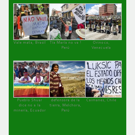
Vale mata, Brasil
Tía María no va !
Orinoco,
Perú
Venezuela
Pueblo Shuar
defensora de la
Caimanes, Chile
dice no a la
tierra, Melchora,
minería, Ecuador
Perú