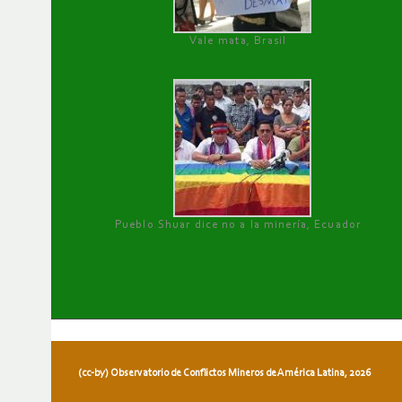
Vale mata, Brasil
Pueblo Shuar dice no a la minería, Ecuador
(cc-by) Observatorio de Conflictos Mineros de América Latina, 2026