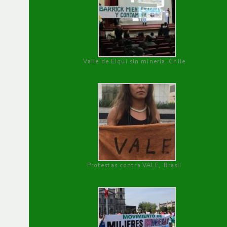
Valle de Elqui sin minería. Chile
Protestas contra VALE, Brasil