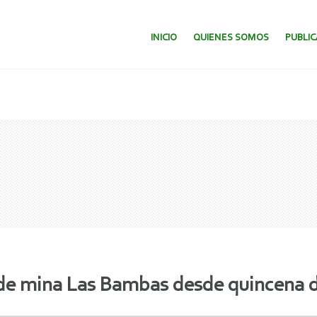
SALTAR AL CONTENIDO.
INICIO
QUIENES SOMOS
PUBLI
e mina Las Bambas desde quincena d