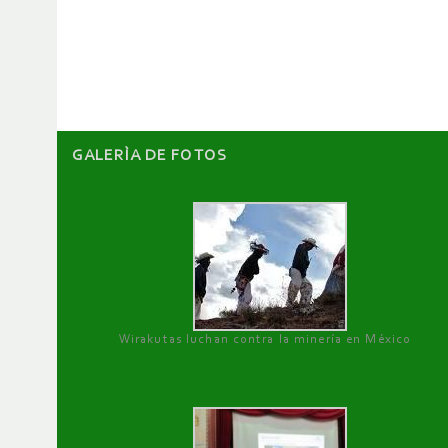
de
artículos
GALERÌA DE FOTOS
Wirakutas luchan contra la minería en México