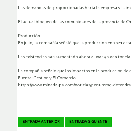
Las demandas desproporcionadas hacia la empresa y la impo
El actual bloqueo de las comunidades de la provincia de Chu
Producción
En julio, la compañía señaló que la producción en 2021 esta
Las existencias han aumentado ahora a unas 50.000 tonela
La compañía señaló que los impactos en la producción de d
Fuente: Gestión y El Comercio.
https://www.mineria-pa.com/noticias/peru-mmg-detendra
Navegador
ENTRADA ANTERIOR
ENTRADA SIGUIENTE