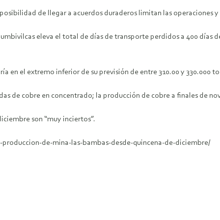
sibilidad de llegar a acuerdos duraderos limitan las operaciones y
mbivilcas eleva el total de días de transporte perdidos a 400 días d
ría en el extremo inferior de su previsión de entre 310.00 y 330.000 t
das de cobre en concentrado; la producción de cobre a finales de 
iciembre son “muy inciertos”.
-produccion-de-mina-las-bambas-desde-quincena-de-diciembre/