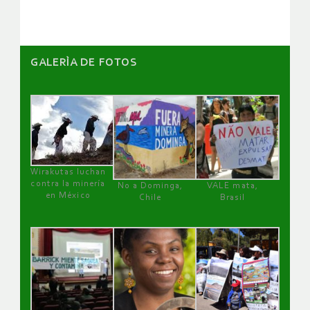
GALERÌA DE FOTOS
Wirakutas luchan
contra la minería
No a Dominga,
VALE mata,
en México
Chile
Brasil