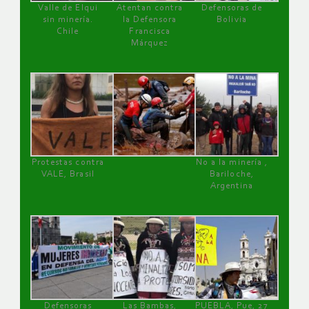
Valle de Elqui
Atentan contra
Defensoras de
sin minería.
la Defensora
Bolivia
Chile
Francisca
Márquez
Protestas contra
No a la minería ,
VALE, Brasil
Bariloche,
Argentina
Defensoras
Las Bambas,
PUEBLA, Pue, 27