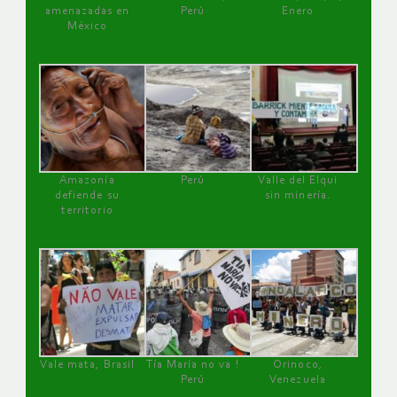
amenazadas en
Perú
Enero
México
Amazonía
Perú
Valle del Elqui
defiende su
sin minería.
territorio
Vale mata, Brasil
Tía María no va !
Orinoco,
Perú
Venezuela