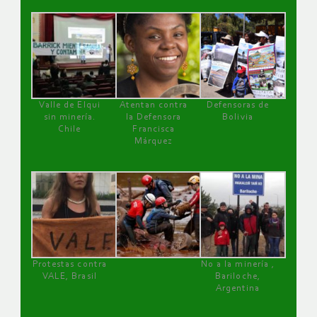
Valle de Elqui
Atentan contra
Defensoras de
sin minería.
la Defensora
Bolivia
Chile
Francisca
Márquez
Protestas contra
No a la minería ,
VALE, Brasil
Bariloche,
Argentina