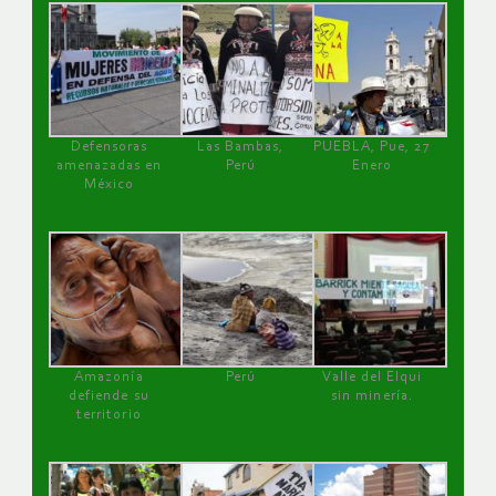
Defensoras
Las Bambas,
PUEBLA, Pue, 27
amenazadas en
Perú
Enero
México
Amazonía
Perú
Valle del Elqui
defiende su
sin minería.
territorio