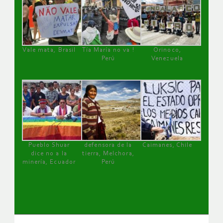
Vale mata, Brasil
Tía María no va !
Orinoco,
Perú
Venezuela
Pueblo Shuar
defensora de la
Caimanes, Chile
dice no a la
tierra, Melchora,
minería, Ecuador
Perú