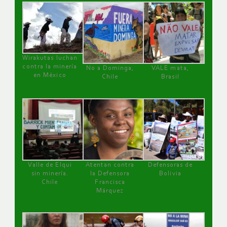
Wirakutas luchan
contra la minería
No a Dominga,
VALE mata,
en México
Chile
Brasil
Valle de Elqui
Atentan contra
Defensoras de
sin minería.
la Defensora
Bolivia
Chile
Francisca
Márquez