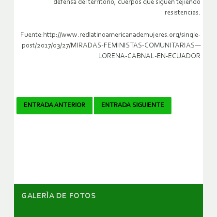
defensa del territorio, cuerpos que siguen tejiendo
resistencias.
Fuente:http://www.redlatinoamericanademujeres.org/single-
post/2017/03/27/MIRADAS-FEMINISTAS-COMUNITARIAS—
LORENA-CABNAL-EN-ECUADOR
Navegador
ENTRADA ANTERIOR
ENTRADA SIGUIENTE
de
artículos
GALERÌA DE FOTOS