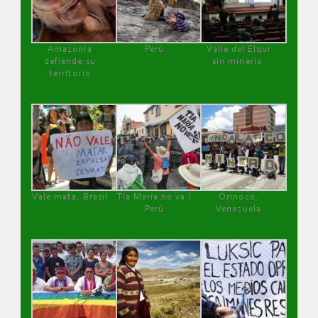
Amazonía
Perú
Valle del Elqui
defiende su
sin minería.
territorio
Vale mata, Brasil
Tía María no va !
Orinoco,
Perú
Venezuela