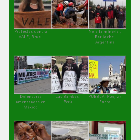
Protestas contra
No a la minería ,
VALE, Brasil
Bariloche,
Argentina
Defensoras
Las Bambas,
PUEBLA, Pue, 27
amenazadas en
Perú
Enero
México