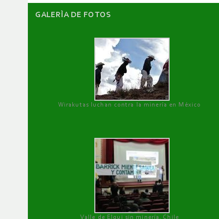
GALERÌA DE FOTOS
Wirakutas luchan contra la minería en México
Valle de Elqui sin minería. Chile