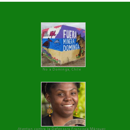
No a Dominga, Chile
Atentan contra la Defensora Francisca Márquez