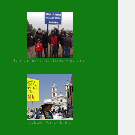
No a la minería , Bariloche, Argentina
PUEBLA, Pue, 27 Enero