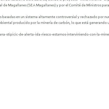
l de Magallanes (SEA Magallanes) y por el Comité de Ministros para 
vas basadas en un sistema altamente controversial y rechazado por n
iental producido por la minería de carbón, lo que está generando u
na-stipicic-de-alerta-isla-riesco-estamos-interviniendo-con-la-min