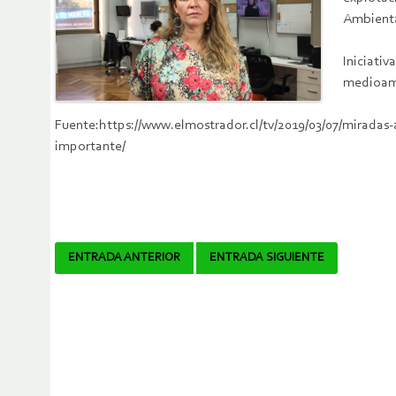
Ambienta
Iniciati
medioamb
Fuente:https://www.elmostrador.cl/tv/2019/03/07/miradas-a
importante/
Navegador
ENTRADA ANTERIOR
ENTRADA SIGUIENTE
de
artículos