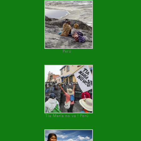
Perú
Tía María no va ! Perú