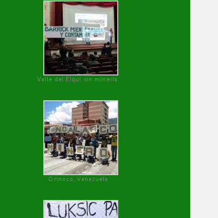
Valle del Elqui sin minería.
Orinoco, Venezuela