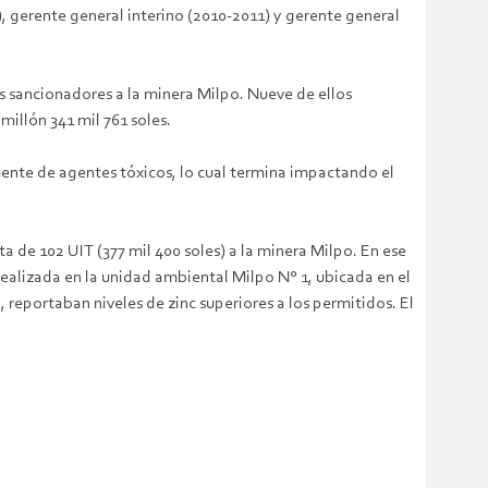
, gerente general interino (2010-2011) y gerente general
s sancionadores a la minera Milpo. Nueve de ellos
illón 341 mil 761 soles.
lmente de agentes tóxicos, lo cual termina impactando el
de 102 UIT (377 mil 400 soles) a la minera Milpo. En ese
lizada en la unidad ambiental Milpo N° 1, ubicada en el
reportaban niveles de zinc superiores a los permitidos. El