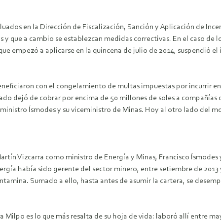
aluados en la Dirección de Fiscalización, Sanción y Aplicación de Inc
os y que a cambio se establezcan medidas correctivas. En el caso de 
, que empezó a aplicarse en la quincena de julio de 2014, suspendió
neficiaron con el congelamiento de multas impuestas por incurrir en
tado dejó de cobrar por encima de 50 millones de soles a compañías de
 ministro Ísmodes y su viceministro de Minas. Hoy al otro lado del mo
Martín Vizcarra como ministro de Energía y Minas, Francisco Ísmodes 
ergía había sido gerente del sector minero, entre setiembre de 2013
ntamina. Sumado a ello, hasta antes de asumir la cartera, se desemp
a Milpo es lo que más resalta de su hoja de vida: laboró allí entre