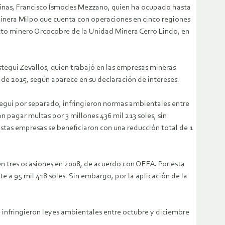
Minas, Francisco Ísmodes Mezzano, quien ha ocupado hasta
inera Milpo que cuenta con operaciones en cinco regiones
yecto minero Orcocobre de la Unidad Minera Cerro Lindo, en
ustegui Zevallos, quien trabajó en las empresas mineras
 de 2015, según aparece en su declaración de intereses.
stegui por separado, infringieron normas ambientales entre
 pagar multas por 3 millones 436 mil 213 soles, sin
stas empresas se beneficiaron con una reducción total de 1
en tres ocasiones en 2008, de acuerdo con OEFA. Por esta
e a 95 mil 418 soles. Sin embargo, por la aplicación de la
e infringieron leyes ambientales entre octubre y diciembre