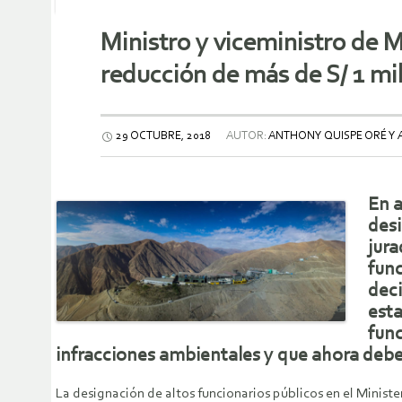
Ministro y viceministro de M
reducción de más de S/ 1 mi
29 OCTUBRE, 2018
AUTOR:
ANTHONY QUISPE ORÉ Y 
En a
desi
jura
func
deci
esta
func
infracciones ambientales y que ahora debe
La designación de altos funcionarios públicos en el Minis