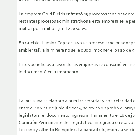
La empresa Gold Fields enfrentó 13 procesos sancionadores,
restantes procesos administrativos a esta empresa se le per
multas por 1 millón 3 mil 200 soles.
En cambio, Lumina Copper tuvo un proceso sancionador por 1
ambiental’, a la minera no se le pudo imponer el pago de 55
Estos beneficios a favor de las empresas se consumó en med
lo documentó en su momento.
La iniciativa se elaboró a puertas cerradas y con celeridad 
entre el 10 y 12 de junio de 2014, se revisó y aprobó el pro
legislatura, el documento ingresó al Parlamento el 18 de ju
Comisión Permanente del Legislativo, integrada en esa vota
Lescano y Alberto Beingolea. La bancada fujimorista se abst