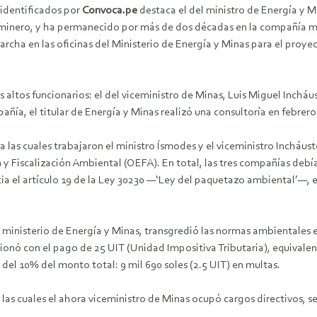
 identificados por
Convoca.pe
destaca el del ministro de Energía y 
 minero, y ha permanecido por más de dos décadas en la compañía m
 marcha en las oficinas del Ministerio de Energía y Minas para el pro
s altos funcionarios: el del viceministro de Minas, Luis Miguel Inchá
ñía, el titular de Energía y Minas realizó una consultoría en febrero
a las cuales trabajaron el ministro Ísmodes y el viceministro Incháu
y Fiscalización Ambiental (OEFA). En total, las tres compañías debían
 el artículo 19 de la Ley 30230 —‘Ley del paquetazo ambiental’—, e
l ministerio de Energía y Minas, transgredió las normas ambientales 
cionó con el pago de 25 UIT (Unidad Impositiva Tributaria), equivalent
del 10% del monto total: 9 mil 690 soles (2.5 UIT) en multas.
las cuales el ahora viceministro de Minas ocupó cargos directivos, s