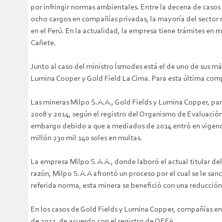
por infringir normas ambientales. Entre la decena de casos
ocho cargos en compañías privadas, la mayoría del sector
en el Perú. En la actualidad, la empresa tiene trámites en
Cañete.
Junto al caso del ministro Ísmodes está el de uno de sus má
Lumina Cooper y Gold Field La Cima. Para esta última compa
Las mineras Milpo S.A.A., Gold Fields y Lumina Copper, par
2008 y 2014, según el registro del Organismo de Evaluación 
embargo debido a que a mediados de 2014 entró en vigencia
millón 230 mil 140 soles en multas.
La empresa Milpo S.A.A., donde laboró el actual titular de
razón, Milpo S.A.A afrontó un proceso por el cual se le san
referida norma, esta minera se benefició con una reducción 
En los casos de Gold Fields y Lumina Copper, compañías en 
de 2011, de acuerdo con el registro de OEFA.