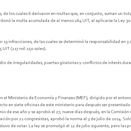
 de los cuales 6 derivaron en multas que, en conjunto, suman un total
donó la multa acumulada de al menos 264 UIT, al aplicarse la Ley 302
3 infracciones, de las cuales se determinó la responsabilidad en 3 
 UIT (217 mil 250 soles).
io de irregularidades, puertas giratorias y conflictos de interés du
en el Ministerio de Economía y Finanzas (MEF), dirigido por el entonc
yecto en siete oficinas de este ministerio para después ser presentado
nio de ese año y se aprobó el 27, nueve días después, en la Comisión
ción por 21 congresistas, aprobó la norma el 3 de julio de 2014. So
uvo de votar. La ley se promulgó el 12 de julio siguiente, pero las p