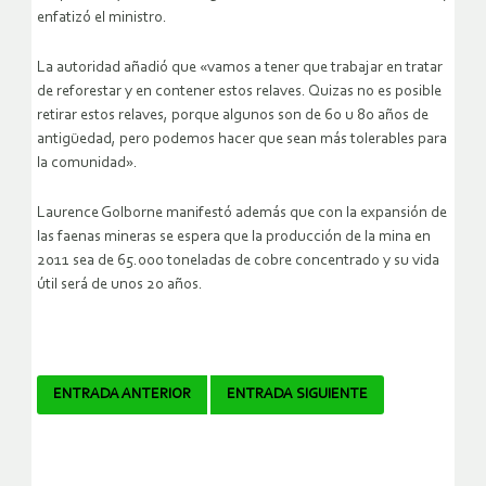
enfatizó el ministro.
La autoridad añadió que «vamos a tener que trabajar en tratar
de reforestar y en contener estos relaves. Quizas no es posible
retirar estos relaves, porque algunos son de 60 u 80 años de
antigüedad, pero podemos hacer que sean más tolerables para
la comunidad».
Laurence Golborne manifestó además que con la expansión de
las faenas mineras se espera que la producción de la mina en
2011 sea de 65.000 toneladas de cobre concentrado y su vida
útil será de unos 20 años.
Navegador
ENTRADA ANTERIOR
ENTRADA SIGUIENTE
de