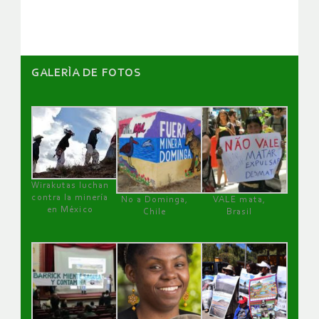
artículos
GALERÌA DE FOTOS
Wirakutas luchan
contra la minería
No a Dominga,
VALE mata,
en México
Chile
Brasil