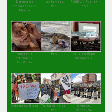
Defensoras
Las Bambas,
PUEBLA, Pue, 27
amenazadas en
Perú
Enero
México
Amazonía
Perú
Valle del Elqui
defiende su
sin minería.
territorio
Vale mata, Brasil
Tía María no va !
Orinoco,
Perú
Venezuela