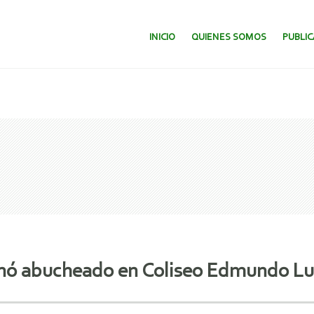
SALTAR AL CONTENIDO.
INICIO
QUIENES SOMOS
PUBLI
inó abucheado en Coliseo Edmundo L