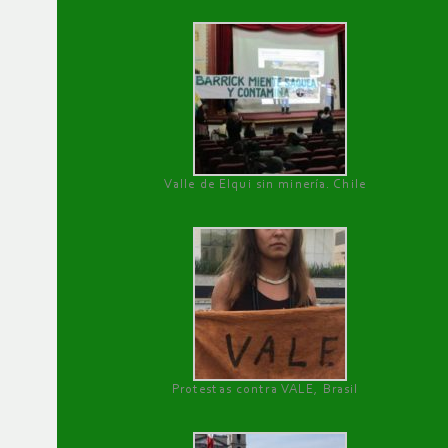
Valle de Elqui sin minería. Chile
Protestas contra VALE, Brasil