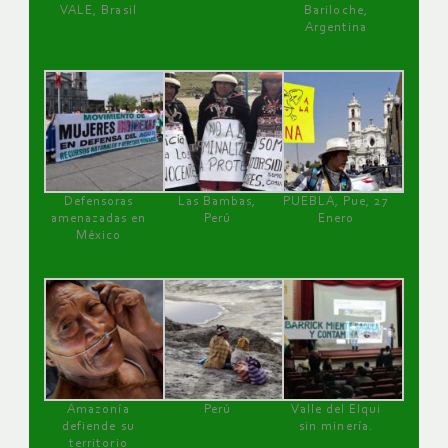
VALE, Brasil
Bariloche,
Argentina
Defensoras
Las Bambas,
PUEBLA, Pue, 27
amenazadas en
Perú
Enero
México
Amazonía
Perú
Valle del Elqui
defiende su
sin minería.
territorio