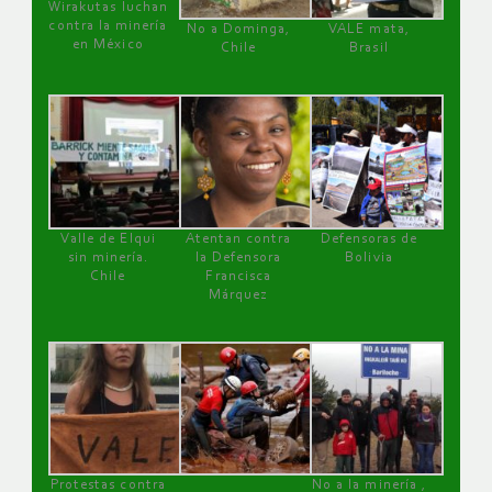
Wirakutas luchan
contra la minería
No a Dominga,
VALE mata,
en México
Chile
Brasil
Valle de Elqui
Atentan contra
Defensoras de
sin minería.
la Defensora
Bolivia
Chile
Francisca
Márquez
Protestas contra
No a la minería ,