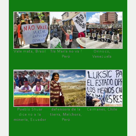
Vale mata, Brasil
Tía María no va !
Orinoco,
Perú
Venezuela
Pueblo Shuar
defensora de la
Caimanes, Chile
dice no a la
tierra, Melchora,
minería, Ecuador
Perú