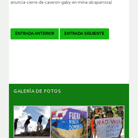
anuncia-cierre-de-caseron-gaby-en-mina-alcaparrosa/
Navegador
ENTRADA ANTERIOR
ENTRADA SIGUIENTE
de
artículos
GALERÌA DE FOTOS