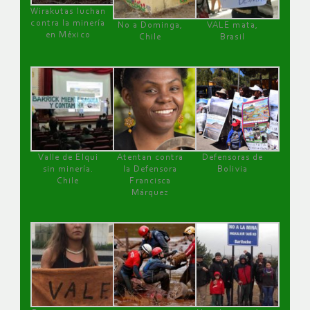
Wirakutas luchan
contra la minería
No a Dominga,
VALE mata,
en México
Chile
Brasil
Valle de Elqui
Atentan contra
Defensoras de
sin minería.
la Defensora
Bolivia
Chile
Francisca
Márquez