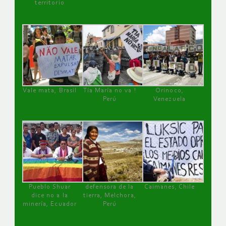
territorio
Vale mata, Brasil
Tía María no va !
Orinoco,
Perú
Venezuela
Pueblo Shuar
defensora de la
Caimanes, Chile
dice no a la
tierra, Melchora,
minería, Ecuador
Perú