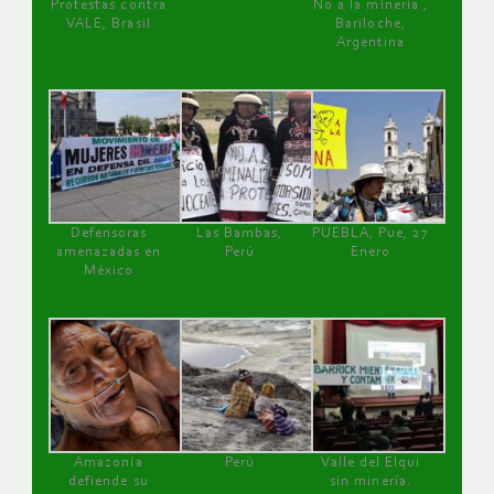
Protestas contra
No a la minería ,
VALE, Brasil
Bariloche,
Argentina
Defensoras
Las Bambas,
PUEBLA, Pue, 27
amenazadas en
Perú
Enero
México
Amazonía
Perú
Valle del Elqui
defiende su
sin minería.