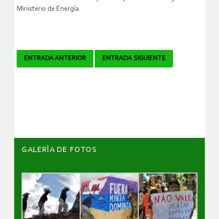
Ministerio de Energía.
Navegador
ENTRADA ANTERIOR
ENTRADA SIGUIENTE
de
artículos
GALERÌA DE FOTOS