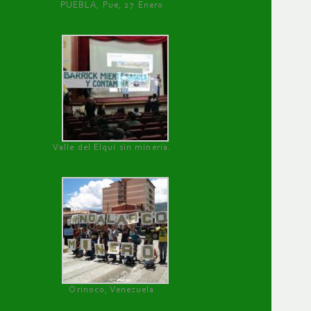
PUEBLA, Pue, 27 Enero
Valle del Elqui sin minería.
Orinoco, Venezuela