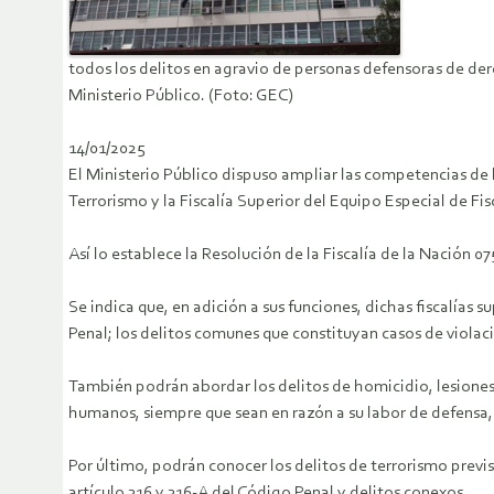
todos los delitos en agravio de personas defensoras de d
Ministerio Público. (Foto: GEC)
14/01/2025
El Ministerio Público dispuso ampliar las competencias de 
Terrorismo y la Fiscalía Superior del Equipo Especial de Fi
Así lo establece la Resolución de la Fiscalía de la Nación
Se indica que, en adición a sus funciones, dichas fiscalías
Penal; los delitos comunes que constituyan casos de viola
También podrán abordar los delitos de homicidio, lesiones
humanos, siempre que sean en razón a su labor de defensa,
Por último, podrán conocer los delitos de terrorismo previs
artículo 316 y 316-A del Código Penal y delitos conexos.