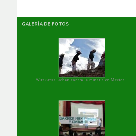
GALERÌA DE FOTOS
Wirakutas luchan contra la minería en México