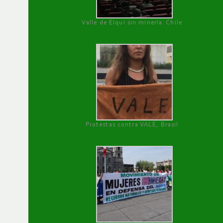
Valle de Elqui sin minería. Chile
Protestas contra VALE, Brasil