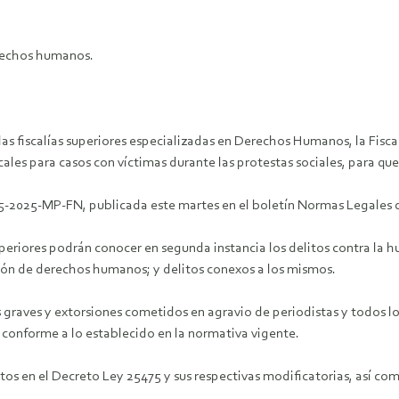
erechos humanos.
las fiscalías superiores especializadas en Derechos Humanos, la Fisca
scales para casos con víctimas durante las protestas sociales, para qu
 075-2025-MP-FN, publicada este martes en el boletín Normas Legales d
 superiores podrán conocer en segunda instancia los delitos contra la
ción de derechos humanos; y delitos conexos a los mismos.
 graves y extorsiones cometidos en agravio de periodistas y todos l
 conforme a lo establecido en la normativa vigente.
tos en el Decreto Ley 25475 y sus respectivas modificatorias, así com