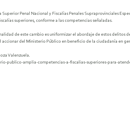
lía Superior Penal Nacional y Fiscalías Penales Supraprovinciales Es
 fiscalías superiores, conforme a las competencias señaladas.
finalidad de este cambio es uniformizar el abordaje de estos delitos 
l accionar del Ministerio Público en beneficio de la ciudadanía en ge
inoza Valenzuela.
rio-publico-amplia-competencias-a-fiscalias-superiores-para-atende