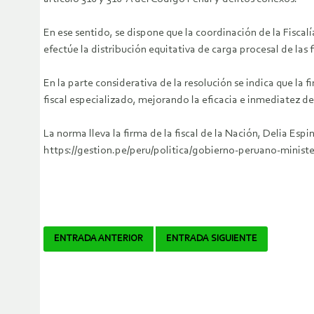
En ese sentido, se dispone que la coordinación de la Fisca
efectúe la distribución equitativa de carga procesal de las
En la parte considerativa de la resolución se indica que la 
fiscal especializado, mejorando la eficacia e inmediatez de
La norma lleva la firma de la fiscal de la Nación, Delia Esp
https://gestion.pe/peru/politica/gobierno-peruano-ministe
Navegador
ENTRADA ANTERIOR
ENTRADA SIGUIENTE
de
artículos