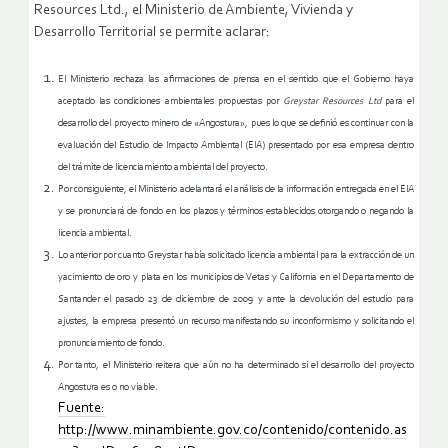
Resources Ltd., el Ministerio de Ambiente, Vivienda y
Desarrollo Territorial se permite aclarar:
El Ministerio rechaza las afirmaciones de prensa en el sentido que el Gobierno haya
aceptado las condiciones ambientales propuestas por
Greystar Resources Ltd
para el
desarrollo del proyecto minero de «Angostura», pues lo que se definió es continuar con la
evaluación del Estudio de Impacto Ambiental (EIA) presentado por esa empresa dentro
del trámite de licenciamiento ambiental del proyecto.
Por consiguiente, el Ministerio adelantará el análisis de la información entregada en el EIA
y se pronunciará de fondo en los plazos y términos establecidos otorgando o negando la
licencia ambiental.
Lo anterior por cuanto Greystar había solicitado licencia ambiental para la extracción de un
yacimiento de oro y plata en los municipios de Vetas y California en el Departamento de
Santander el pasado 23 de diciembre de 2009 y ante la devolución del estudio para
ajustes, la empresa presentó un recurso manifestando su inconformismo y solicitando el
pronunciamiento de fondo.
Por tanto, el Ministerio reitera que aún no ha determinado si el desarrollo del proyecto
Angostura es o no viable.
Fuente:
http://www.minambiente.gov.co/contenido/contenido.as