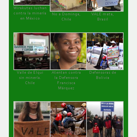
Wirakutas luchan
contra la minería
No a Dominga,
VALE mata,
en México
Chile
Brasil
Valle de Elqui
Atentan contra
Defensoras de
sin minería.
la Defensora
Bolivia
Chile
Francisca
Márquez