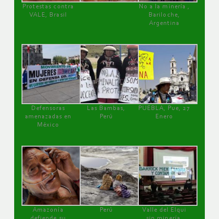
Protestas contra
No a la minería ,
VALE, Brasil
Bariloche,
Argentina
Defensoras
Las Bambas,
PUEBLA, Pue, 27
amenazadas en
Perú
Enero
México
Amazonía
Perú
Valle del Elqui
defiende su
sin minería.