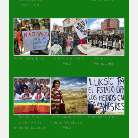
territorio
Vale mata, Brasil
Tía María no va !
Orinoco,
Perú
Venezuela
Pueblo Shuar
defensora de la
Caimanes, Chile
dice no a la
tierra, Melchora,
minería, Ecuador
Perú