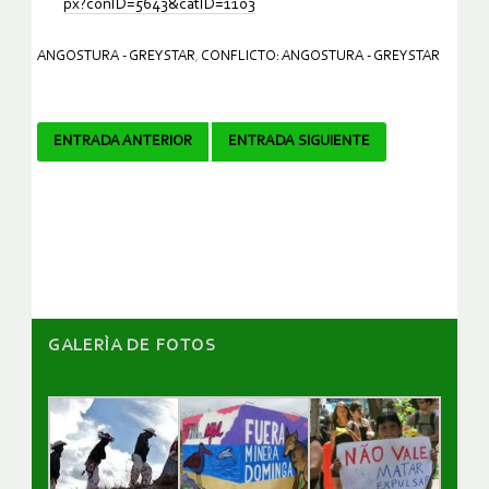
px?conID=5643&catID=1103
ANGOSTURA - GREYSTAR
,
CONFLICTO: ANGOSTURA - GREYSTAR
Navegador
ENTRADA ANTERIOR
ENTRADA SIGUIENTE
de
artículos
GALERÌA DE FOTOS