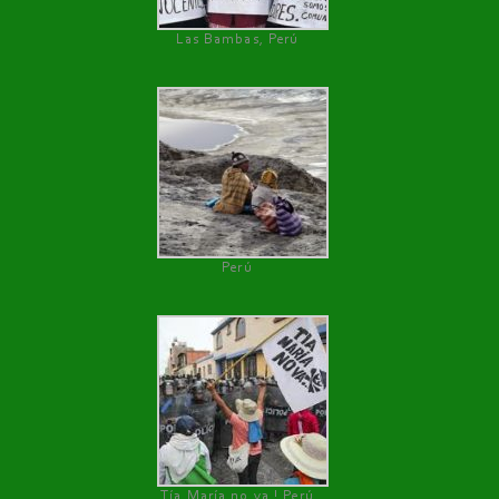
Las Bambas, Perú
Perú
Tía María no va ! Perú