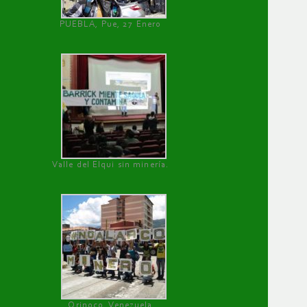
PUEBLA, Pue, 27 Enero
Valle del Elqui sin minería.
Orinoco, Venezuela