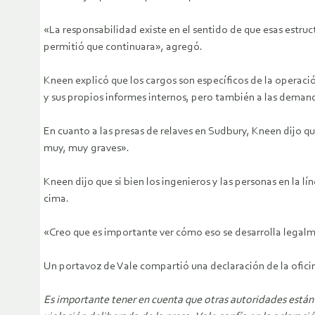
«La responsabilidad existe en el sentido de que esas estru
permitió que continuara», agregó.
Kneen explicó que los cargos son específicos de la operació
y sus propios informes internos, pero también a las dema
En cuanto a las presas de relaves en Sudbury, Kneen dijo q
muy, muy graves».
Kneen dijo que si bien los ingenieros y las personas en la l
cima.
«Creo que es importante ver cómo eso se desarrolla legalm
Un portavoz de Vale compartió una declaración de la oficina
Es importante tener en cuenta que otras autoridades están 