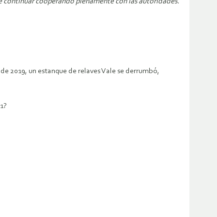
 de continuar cooperando plenamente con las autoridades.
 de 2019, un estanque de relaves Vale se derrumbó,
1?