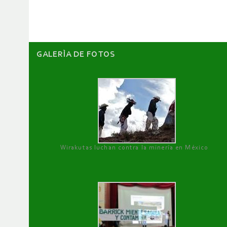
artículos
GALERÌA DE FOTOS
Wirakutas luchan contra la minería en México