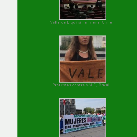
Valle de Elqui sin minería. Chile
Protestas contra VALE, Brasil