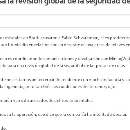
la revisión global de la seguridad de 
les estatales en Brasil acusaron a Fabio Schvartsman, el ex president
 por homicidio en relación con un desastre en una presa de relaves 
een es coordinador de comunicaciones y divulgación con MiningWa
do para una revisión global de la seguridad de las presas de colas.
e necesitamos un tercero independiente con mucha influencia y credi
la ingeniería, pero también las condiciones del terreno», dijo.
mbién han sido acusados ​​de delitos ambientales.
dos a la operación, que dice que la compañía ha intentado desviar.
ado.