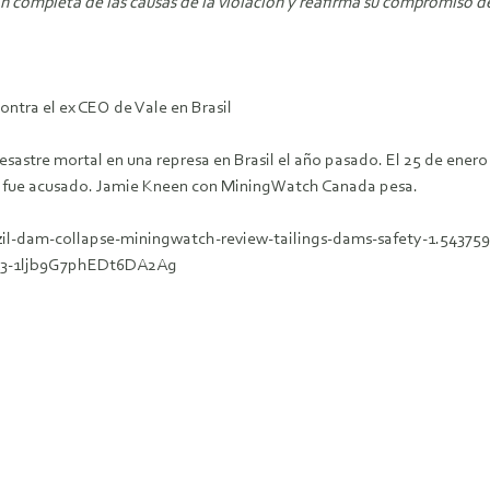
ión completa de las causas de la violación y reafirma su compromiso
ntra el ex CEO de Vale en Brasil
esastre mortal en una represa en Brasil el año pasado.
El 25 de enero
 fue acusado.
Jamie Kneen con MiningWatch Canada pesa.
il-dam-collapse-miningwatch-review-tailings-dams-safety-1.543759
X3-1ljb9G7phEDt6DA2Ag