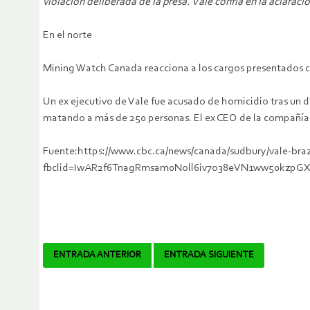
violación deliberada de la presa.
Vale confía en la aclarac
En el norte
Mining Watch Canada reacciona a los cargos presentados co
Un ex ejecutivo de Vale fue acusado de homicidio tras un d
matando a más de 250 personas.
El ex CEO de la compañía
Fuente:https://www.cbc.ca/news/canada/sudbury/vale-braz
fbclid=IwAR2f6TnagRmsam0Noll6iv7o38eVN1ww50kzpG
Navegador
ENTRADA ANTERIOR
ENTRADA SIGUIENTE
de