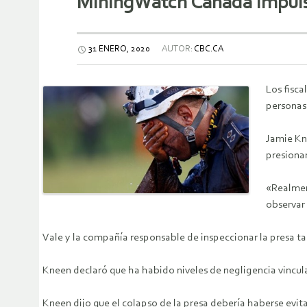
MiningWatch Canada impulsa 
31 ENERO, 2020
AUTOR:
CBC.CA
Los fisca
personas
Jamie Kn
presionan
«Realment
observar 
Vale y la compañía responsable de inspeccionar la presa ta
Kneen declaró que ha habido niveles de negligencia vincula
Kneen dijo que el colapso de la presa debería haberse evit