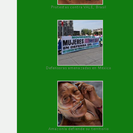
Protestas contra VALE, Brasil
Defensoras amenazadas en México
Amazonía defiende su territorio