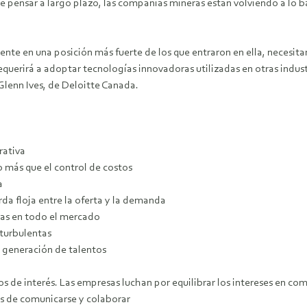
e pensar a largo plazo, las compañías mineras están volviendo a lo bás
dente en una posición más fuerte de los que entraron en ella, necesita
equerirá a adoptar tecnologías innovadoras utilizadas en otras indust
Glenn Ives, de Deloitte Canada.
rativa
 más que el control de costos
a
 floja entre la oferta y la demanda
as en todo el mercado
turbulentas
generación de talentos
de interés. Las empresas luchan por equilibrar los intereses en co
s de comunicarse y colaborar