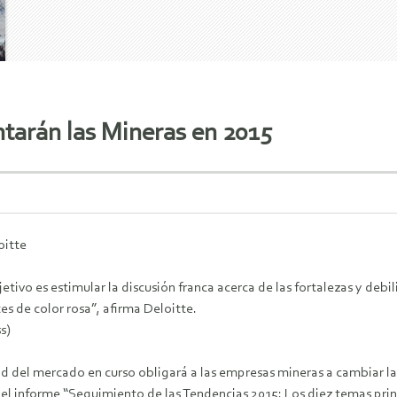
tarán las Mineras en 2015
oitte
etivo es estimular la discusión franca acerca de las fortalezas y debil
es de color rosa”, afirma Deloitte.
s)
ad del mercado en curso obligará a las empresas mineras a cambiar la
a el informe “Seguimiento de las Tendencias 2015: Los diez temas pri