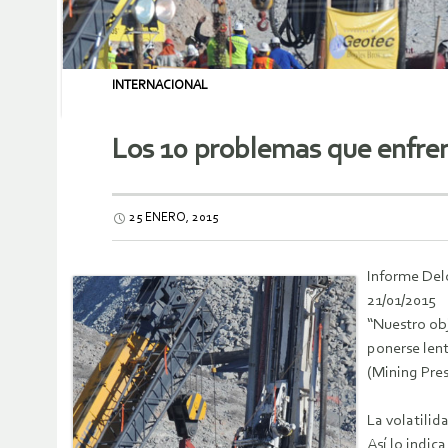
INTERNACIONAL
Los 10 problemas que enfren
25 ENERO, 2015
Informe Del
21/01/2015
“Nuestro obj
ponerse lent
(Mining Pres
La volatilid
Así lo indic