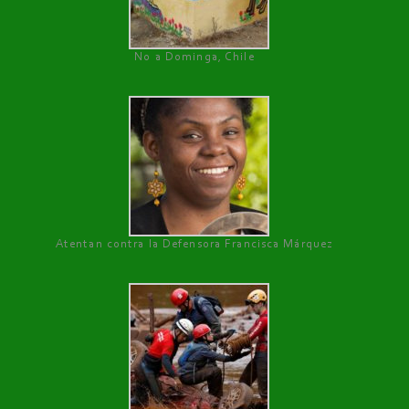
No a Dominga, Chile
Atentan contra la Defensora Francisca Márquez