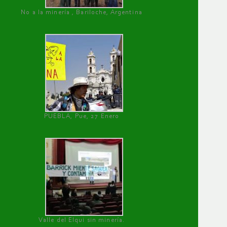
No a la minería , Bariloche, Argentina
PUEBLA, Pue, 27 Enero
Valle del Elqui sin minería.