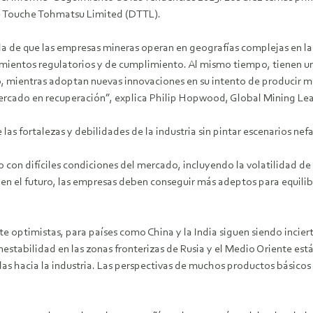
e Touche Tohmatsu Limited (DTTL).
 de que las empresas mineras operan en geografías complejas en las 
rimientos regulatorios y de cumplimiento. Al mismo tiempo, tienen u
, mientras adoptan nuevas innovaciones en su intento de producir m
ercado en recuperación”, explica Philip Hopwood, Global Mining Le
 las fortalezas y debilidades de la industria sin pintar escenarios nef
con difíciles condiciones del mercado, incluyendo la volatilidad de 
e en el futuro, las empresas deben conseguir más adeptos para equilibr
e optimistas, para países como China y la India siguen siendo inci
estabilidad en las zonas fronterizas de Rusia y el Medio Oriente es
s hacia la industria. Las perspectivas de muchos productos básicos t