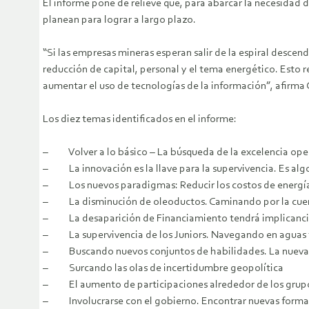
El informe pone de relieve que, para abarcar la necesidad d
planean para lograr a largo plazo.
“Si las empresas mineras esperan salir de la espiral descen
reducción de capital, personal y el tema energético. Esto r
aumentar el uso de tecnologías de la información”, afirma 
Los diez temas identificados en el informe:
– Volver a lo básico – La búsqueda de la excelencia ope
– La innovación es la llave para la supervivencia. Es algo
– Los nuevos paradigmas: Reducir los costos de energí
– La disminución de oleoductos. Caminando por la cuerda
– La desaparición de Financiamiento tendrá implicanci
– La supervivencia de los Juniors. Navegando en aguas 
– Buscando nuevos conjuntos de habilidades. La nueva 
– Surcando las olas de incertidumbre geopolítica
– El aumento de participaciones alrededor de los grupos 
– Involucrarse con el gobierno. Encontrar nuevas forma