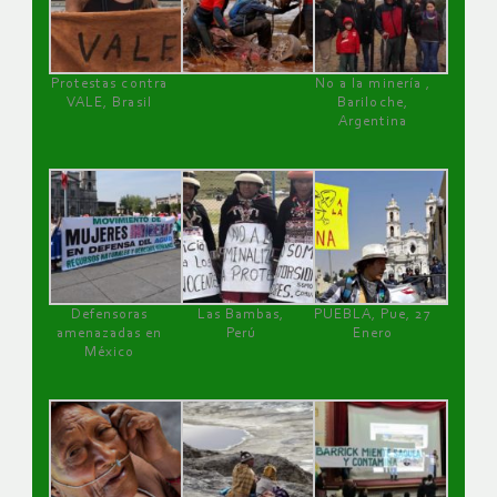
Protestas contra
No a la minería ,
VALE, Brasil
Bariloche,
Argentina
Defensoras
Las Bambas,
PUEBLA, Pue, 27
amenazadas en
Perú
Enero
México