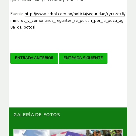
que contaminan y afectan la producción.
Fuente:
http://www.erbol.com.bo/noticia/seguridad/17112016/
mineros_y_comunarios_regantes_se_pelean_por_la_poca_ag
ua_de_potosi
Navegador
ENTRADA ANTERIOR
ENTRADA SIGUIENTE
de
artículos
GALERÌA DE FOTOS