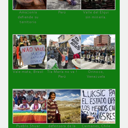
Amazonía
Perú
Valle del Elqui
defiende su
sin minería.
territorio
Vale mata, Brasil
Tía María no va !
Orinoco,
Perú
Venezuela
Pueblo Shuar
defensora de la
Caimanes, Chile