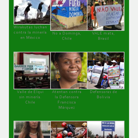
Wirakutas luchan
contra la minería
No a Dominga,
VALE mata,
en México
Chile
Brasil
Valle de Elqui
Atentan contra
Defensoras de
sin minería.
la Defensora
Bolivia
Chile
Francisca
Márquez